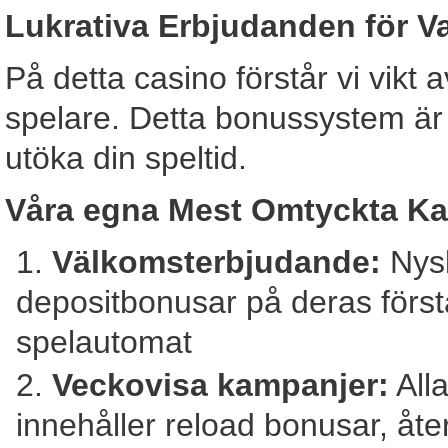
Lukrativa Erbjudanden för Va
På detta casino förstår vi vikt
spelare. Detta bonussystem är 
utöka din speltid.
Våra egna Mest Omtyckta K
Välkomsterbjudande:
Nysk
depositbonusar på deras första
spelautomat
Veckovisa kampanjer:
Alla
innehåller reload bonusar, åte