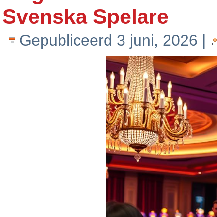
Svenska Spelare
Gepubliceerd
3 juni, 2026
|