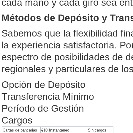
cada mano y cada giro sea ent
Métodos de Depósito y Tran
Sabemos que la flexibilidad f
la experiencia satisfactoria. P
espectro de posibilidades de d
regionales y particulares de lo
Opción de Depósito
Transferencia Mínimo
Período de Gestión
Cargos
Cartas de bancarias
€10
Instantáneo
Sin cargos