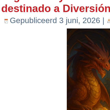
destinado a Diversión
Gepubliceerd
3 juni, 2026
|