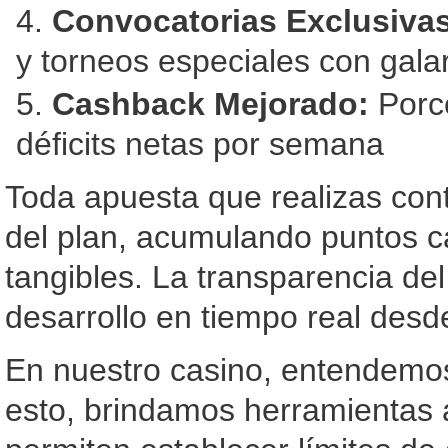
Convocatorias Exclusivas
y torneos especiales con gal
Cashback Mejorado:
Porce
déficits netas por semana
Toda apuesta que realizas con
del plan, acumulando puntos c
tangibles. La transparencia de
desarrollo en tiempo real des
En nuestro casino, entendemos 
esto, brindamos herramientas 