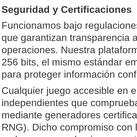
Seguridad y Certificaciones
Funcionamos bajo regulaciones
que garantizan transparencia a
operaciones. Nuestra platafor
256 bits, el mismo estándar em
para proteger información conf
Cualquier juego accesible en 
independientes que comprueban
mediante generadores certific
RNG). Dicho compromiso con la