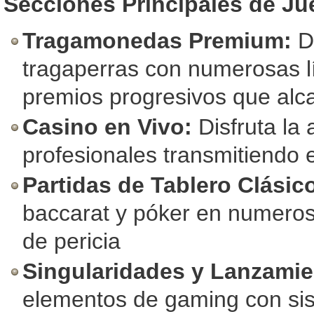
Secciones Principales de J
Tragamonedas Premium:
De
tragaperras con numerosas l
premios progresivos que alc
Casino en Vivo:
Disfruta la 
profesionales transmitiendo 
Partidas de Tablero Clásic
baccarat y póker en numeros
de pericia
Singularidades y Lanzamie
elementos de gaming con sis