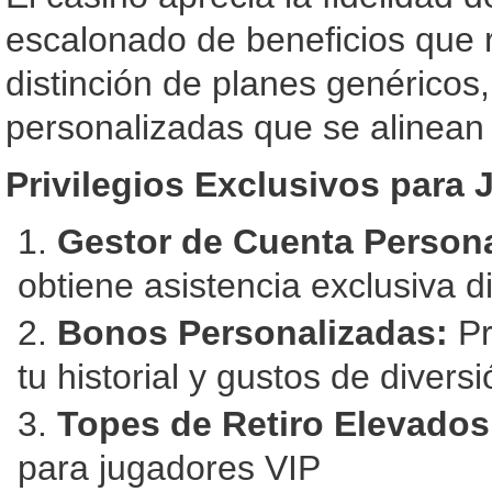
escalonado de beneficios que
distinción de planes genéric
personalizadas que se alinean 
Privilegios Exclusivos para
Gestor de Cuenta Persona
obtiene asistencia exclusiva d
Bonos Personalizadas:
Pr
tu historial y gustos de diversi
Topes de Retiro Elevados
para jugadores VIP