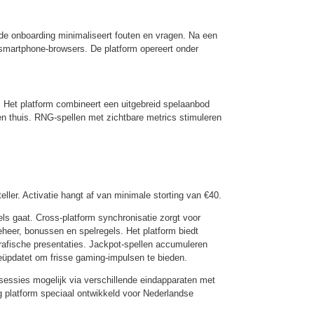
de onboarding minimaliseert fouten en vragen. Na een
smartphone-browsers. De platform opereert onder
 Het platform combineert een uitgebreid spelaanbod
n thuis. RNG-spellen met zichtbare metrics stimuleren
ller. Activatie hangt af van minimale storting van €40.
els gaat. Cross-platform synchronisatie zorgt voor
eer, bonussen en spelregels. Het platform biedt
grafische presentaties. Jackpot-spellen accumuleren
eüpdatet om frisse gaming-impulsen te bieden.
-sessies mogelijk via verschillende eindapparaten met
g platform speciaal ontwikkeld voor Nederlandse