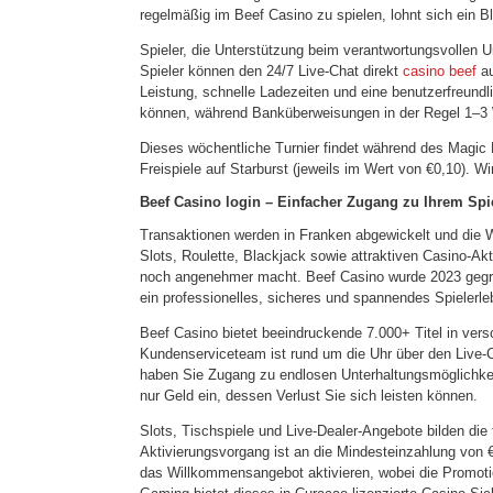
regelmäßig im Beef Casino zu spielen, lohnt sich ein B
Spieler, die Unterstützung beim verantwortungsvollen 
Spieler können den 24/7 Live-Chat direkt
casino beef
au
Leistung, schnelle Ladezeiten und eine benutzerfreund
können, während Banküberweisungen in der Regel 1–3 
Dieses wöchentliche Turnier findet während des Magic F
Freispiele auf Starburst (jeweils im Wert von €0,10). W
Beef Casino login – Einfacher Zugang zu Ihrem Spi
Transaktionen werden in Franken abgewickelt und die W
Slots, Roulette, Blackjack sowie attraktiven Casino-A
noch angenehmer macht. Beef Casino wurde 2023 gegründ
ein professionelles, sicheres und spannendes Spielerleb
Beef Casino bietet beeindruckende 7.000+ Titel in vers
Kundenserviceteam ist rund um die Uhr über den Live-Ch
haben Sie Zugang zu endlosen Unterhaltungsmöglichkeit
nur Geld ein, dessen Verlust Sie sich leisten können.
Slots, Tischspiele und Live-Dealer-Angebote bilden di
Aktivierungsvorgang ist an die Mindest­einzahlung von 
das Willkommensangebot aktivieren, wobei die Promoti