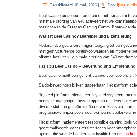
Gepubliceerd
18 mei, 2026
|
Door
ijsselstudio
Beef Casino presenteert promoties met transparante vo
minimale storting van €40 activeert het welkomstaanbo
toezicht van de Curacao Gaming Control Board-licentie
Was ist Beef Casino? Betreiber und Lizenzierung
Nederlandse gebruikers krijgen toegang tot een gevari
met gestructureerde bonusvoorwaarden en moderne betal
slimme besluiten. Minimale storting van €40 zet drempel
Fazit zu Beef Casino – Bewertung und Empfehlung
Beef Casino biedt een gericht aanbod voor spelers uit 
Saldo-bewegingen blijven traceerbaar. Het platform sche
Ja, veel platforms bieden een loyaliteitssysteem met ni
naadloze overgangen tussen apparaten tijdens speelses
diverse slot-categorieën variërend van klassieke fruit
progressieve prijzenpools door vernoemd spelervolume 
Het platform implementeert responsible gaming tools vo
geoptimaliseerde gebruikersinterfaces voor smartphone
spelers die waarde hechten aan kwaliteit en
casino bee