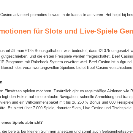
sino adviseert promoties bewust in de kassa te activeren. Het helpt bij besli
otionen für Slots und Live-Spiele Ge
nus erhält man €125 Bonusguthaben, was bedeutet, dass €4.375 umgesetzt w
gutgeschrieben, und die ersten Freispiele werden freigeschaltet. Beef Casi
IP-Programm mit Rakeback-System erweitert wird. Beef Casino ist aufgrund s
m Bereich des verantwortungsvollen Spielens bietet Beef Casino verschiedene 
en
heren Einsätzen spielen möchten. Zusätzlich gibt es regelmäßige Aktionen wie
no legt den Fokus auf eine einfache Navigation, schnelle Anmeldung und tran
ieren und ein Willkommenspaket mit bis zu 250 % Bonus und 600 Freispiele erh
te. Es bietet über 7.000 Spiele, darunter Slots, Live Casino und Tischspiel
 eines Spiels abbricht?
en, die bereits bei kleinen Summen ansetzen und somit auch Gelegenheitsspie