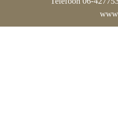
Telefoon 06-427753
www.