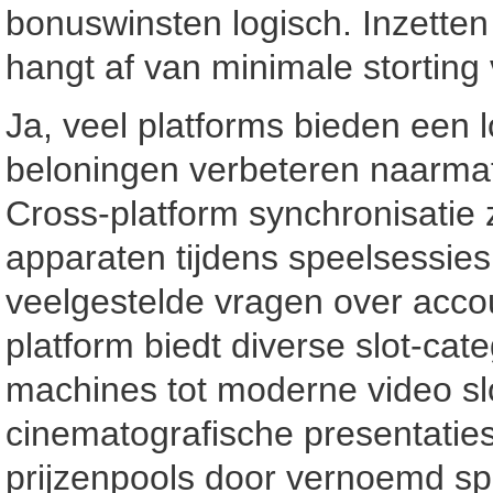
bonuswinsten logisch. Inzetten 
hangt af van minimale storting
Ja, veel platforms bieden een l
beloningen verbeteren naarmate
Cross-platform synchronisatie
apparaten tijdens speelsessie
veelgestelde vragen over acco
platform biedt diverse slot-cat
machines tot moderne video slo
cinematografische presentatie
prijzenpools door vernoemd sp