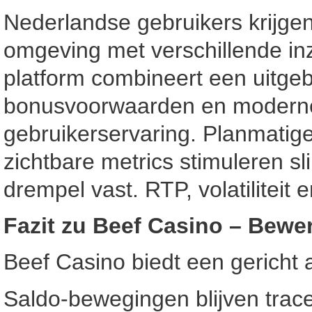
Nederlandse gebruikers krijge
omgeving met verschillende in
platform combineert een uitge
bonusvoorwaarden en moderne 
gebruikerservaring. Planmatig
zichtbare metrics stimuleren s
drempel vast. RTP, volatiliteit
Fazit zu Beef Casino – Bew
Beef Casino biedt een gericht 
Saldo-bewegingen blijven trace