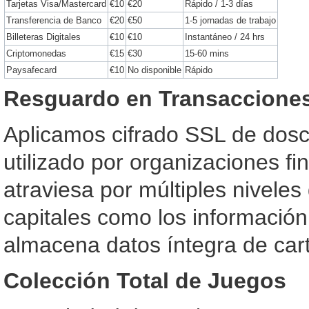
Tarjetas Visa/Mastercard
€10
€20
Rápido / 1-3 días
Transferencia de Banco
€20
€50
1-5 jornadas de trabajo
Billeteras Digitales
€10
€10
Instantáneo / 24 hrs
Criptomonedas
€15
€30
15-60 mins
Paysafecard
€10
No disponible
Rápido
Resguardo en Transacciones
Aplicamos cifrado SSL de doscie
utilizado por organizaciones fi
atraviesa por múltiples nivele
capitales como los información
almacena datos íntegra de cart
Colección Total de Juegos