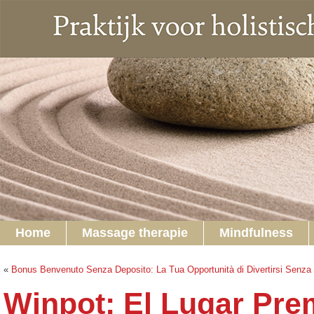
Home
Massage therapie
Mindfulness
«
Bonus Benvenuto Senza Deposito: La Tua Opportunità di Divertirsi Senza 
Winpot: El Lugar Pre