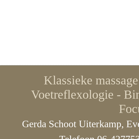
Klassieke massage 
Voetreflexologie - Bi
Foc
Gerda Schoot Uiterkamp, Eve