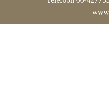
Telefoon 06-427753
www.