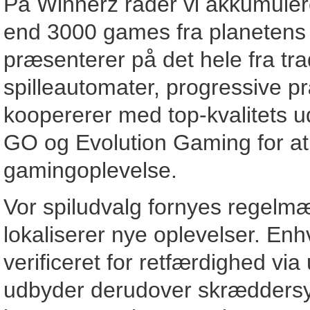
På Winnerz råder vi akkumuler
end 3000 games fra planetens
præsenterer på det hele fra tra
spilleautomater, progressive p
koopererer med top-kvalitets 
GO og Evolution Gaming for at 
gamingoplevelse.
Vor spiludvalg fornyes regelm
lokaliserer nye oplevelser. Enh
verificeret for retfærdighed v
udbyder derudover skræddersy