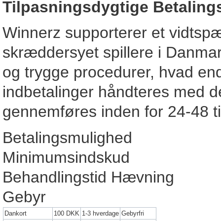
Tilpasningsdygtige Betaling
Winnerz supporterer et vidtsp
skræddersyet spillere i Danmar
og trygge procedurer, hvad end
indbetalinger håndteres med d
gennemføres inden for 24-48 t
Betalingsmulighed
Minimumsindskud
Behandlingstid Hævning
Gebyr
Dankort
100 DKK
1-3 hverdage
Gebyrfri