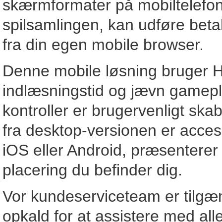
skærmformater på mobiltelefoner
spilsamlingen, kan udføre bet
fra din egen mobile browser.
Denne mobile løsning bruger H
indlæsningstid og jævn gamep
kontroller er brugervenligt skab
fra desktop-versionen er acces
iOS eller Android, præsentere
placering du befinder dig.
Vor kundeserviceteam er tilgæn
opkald for at assistere med al