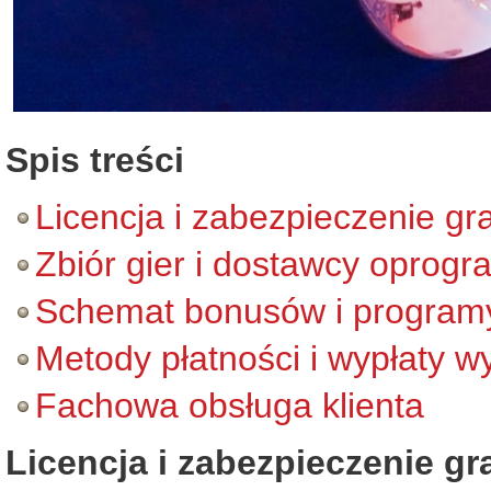
Spis treści
Licencja i zabezpieczenie gr
Zbiór gier i dostawcy oprog
Schemat bonusów i programy
Metody płatności i wypłaty 
Fachowa obsługa klienta
Licencja i zabezpieczenie gr