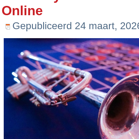
Online
Gepubliceerd
24 maart, 202