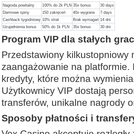
Nagroda powitalny
100% do 2k PLN
35x bonus
30 days
Darmowe spiny
150 zakręceń
40x wygrane
7 days
Cashback tygodniowy
10% strat
Brak wymagań
14 dni
Uzupełnienia bonus
50% do 1k PLN
35x bonus
30 dni
Program VIP dla stałych gra
Przedstawiony kilkustopniowy
zaangażowanie na platformie. 
kredyty, które można wymieni
Użytkownicy VIP dostają pers
transferów, unikalne nagrody 
Sposoby płatności i transfe
Vox Casino akceptuje rozległy