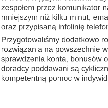
zespołem przez komunikator na
mniejszym niż kilku minut, em
oraz przypisaną infolinię telefo
Przygotowaliśmy dodatkowo ro
rozwiązania na powszechnie w
sprawdzenia konta, bonusów o
doradcy poddawani są cykliczn
kompetentną pomoc w indywidua