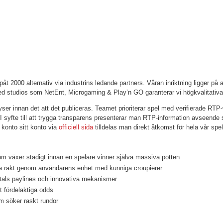
2000 alternativ via industrins ledande partners. Våran inriktning ligger på at
 studios som NetEnt, Microgaming & Play’n GO garanterar vi högkvalitativa 
er innan det att det publiceras. Teamet prioriterar spel med verifierade RTP-v
 syfte till att trygga transparens presenterar man RTP-information avseende s
 konto sitt konto via
officiell sida
tilldelas man direkt åtkomst för hela vår spel
 växer stadigt innan en spelare vinner själva massiva potten
a rakt genom användarens enhet med kunniga croupierer
tals paylines och innovativa mekanismer
t fördelaktiga odds
m söker raskt rundor