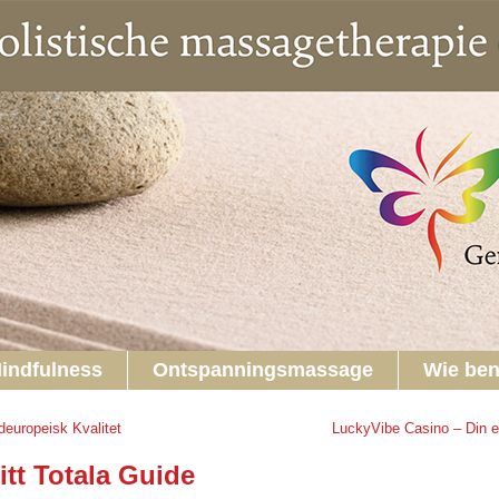
indfulness
Ontspanningsmassage
Wie ben
europeisk Kvalitet
LuckyVibe Casino – Din e
tt Totala Guide