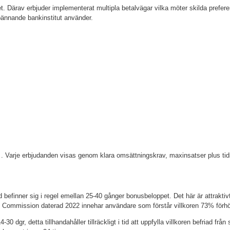
t. Därav erbjuder implementerat multipla betalvägar vilka möter skilda preferen
pännande bankinstitut använder.
s . Varje erbjudanden visas genom klara omsättningskrav, maxinsatser plus tids
 befinner sig i regel emellan 25-40 gånger bonusbeloppet. Det här är attrakti
 Commission daterad 2022 innehar användare som förstår villkoren 73% förhöj
0 dgr, detta tillhandahåller tillräckligt i tid att uppfylla villkoren befriad från