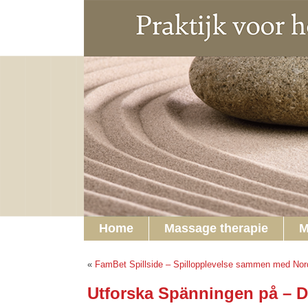
Home
Massage therapie
M
«
FamBet Spillside – Spillopplevelse sammen med Nord
Utforska Spänningen på – Di