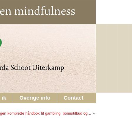
 ik
Overige info
Contact
gen komplette håndbok til gambling, bonustilbud og…
»