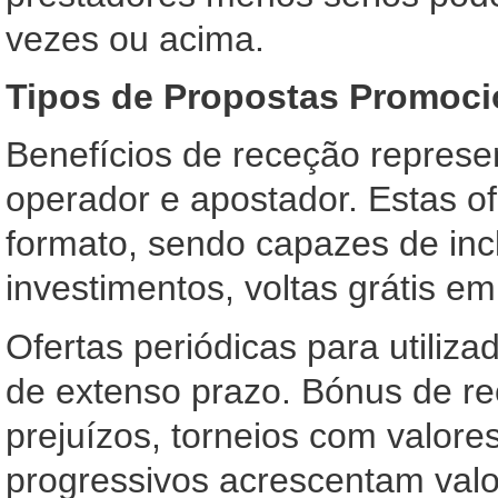
vezes ou acima.
Tipos de Propostas Promoci
Benefícios de receção represen
operador e apostador. Estas o
formato, sendo capazes de inc
investimentos, voltas grátis 
Ofertas periódicas para utili
de extenso prazo. Bónus de r
prejuízos, torneios com valore
progressivos acrescentam valo