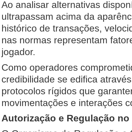
Ao analisar alternativas dispon
ultrapassam acima da aparência
histórico de transações, velo
nas normas representam fatores
jogador.
Como operadores comprometid
credibilidade se edifica atrav
protocolos rígidos que garante
movimentações e interações c
Autorização e Regulação no