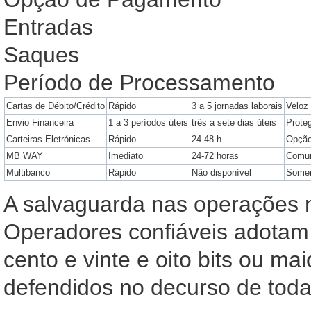
Entradas
Saques
Período de Processamento
Cartas de Débito/Crédito
Rápido
3 a 5 jornadas laborais
Veloz
Envio Financeira
1 a 3 períodos úteis
três a sete dias úteis
Prote
Carteiras Eletrónicas
Rápido
24-48 h
Opção
MB WAY
Imediato
24-72 horas
Comum
Multibanco
Rápido
Não disponível
Somen
A salvaguarda nas operações m
Operadores confiáveis adotam 
cento e vinte e oito bits ou ma
defendidos no decurso de toda 