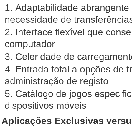
Adaptabilidade abrangente
necessidade de transferência
Interface flexível que con
computador
Celeridade de carregamento
Entrada total a opções de t
administração de registo
Catálogo de jogos especi
dispositivos móveis
Aplicações Exclusivas vers