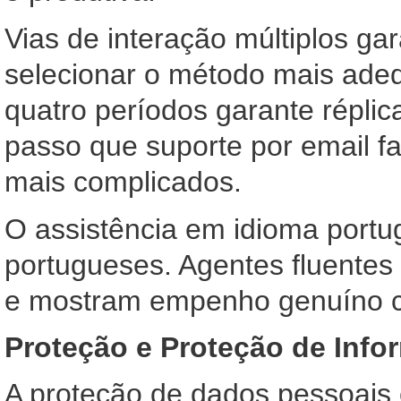
Vias de interação múltiplos g
selecionar o método mais adeq
quatro períodos garante réplic
passo que suporte por email f
mais complicados.
O assistência em idioma portu
portugueses. Agentes fluentes
e mostram empenho genuíno c
Proteção e Proteção de Info
A proteção de dados pessoais e