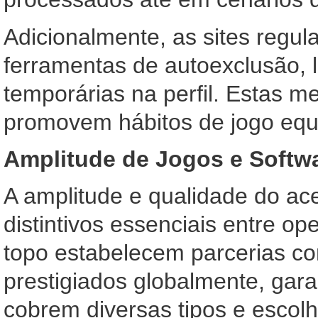
Adicionalmente, as sites regu
ferramentas de autoexclusão, l
temporárias na perfil. Estas m
promovem hábitos de jogo equi
Amplitude de Jogos e Softwa
A amplitude e qualidade do ac
distintivos essenciais entre o
topo estabelecem parcerias c
prestigiados globalmente, gara
cobrem diversas tipos e escolh