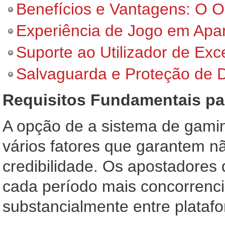
Benefícios e Vantagens: O 
Experiência de Jogo em Apa
Suporte ao Utilizador de Exc
Salvaguarda e Proteção de 
Requisitos Fundamentais pa
A opção de a sistema de gaming
vários fatores que garantem 
credibilidade. Os apostadore
cada período mais concorrenci
substancialmente entre plataf