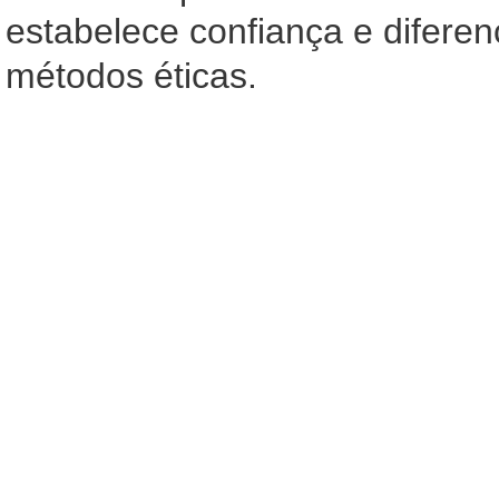
estabelece confiança e difere
métodos éticas.