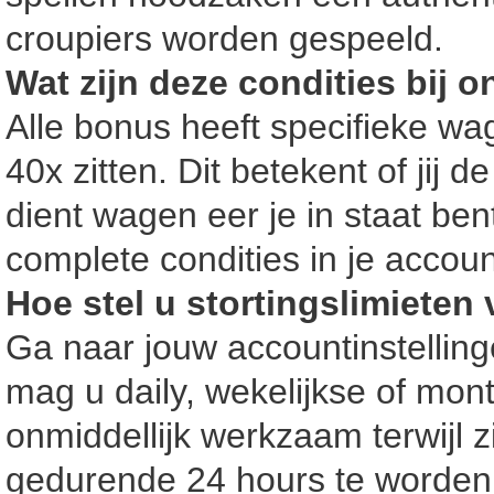
croupiers worden gespeeld.
Wat zijn deze condities bij
Alle bonus heeft specifieke w
40x zitten. Dit betekent of ji
dient wagen eer je in staat be
complete condities in je accoun
Hoe stel u stortingslimieten
Ga naar jouw accountinstellin
mag u daily, wekelijkse of mon
onmiddellijk werkzaam terwijl z
gedurende 24 hours te worden