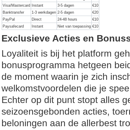
Visa/Mastercard
Instant
3-5 dagen
€10
Banktransfer
1-3 werkdagen
2-5 dagen
€20
PayPal
Direct
24-48 hours
€10
Paysafecard
Instant
Niet van toepassing
€10
Exclusieve Acties en Bonus
Loyaliteit is bij het platform 
bonusprogramma hetgeen beide
de moment waarin je zich inschr
welkomstvoordelen die je spee
Echter op dit punt stopt alles 
seizoensgebonden acties, toer
beloningen aan de allerbest tr