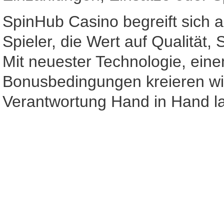
SpinHub Casino begreift sich al
Spieler, die Wert auf Qualität,
Mit neuester Technologie, eine
Bonusbedingungen kreieren wir
Verantwortung Hand in Hand l