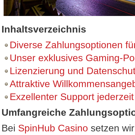
Inhaltsverzeichnis
Diverse Zahlungsoptionen f
Unser exklusives Gaming-Por
Lizenzierung und Datenschu
Attraktive Willkommensange
Exzellenter Support jederzeit
Umfangreiche Zahlungsoptio
Bei
SpinHub Casino
setzen wir