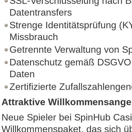
SSL-Verschlüsselung nach Ba
Datentransfers
Strenge Identitätsprüfung (
Missbrauch
Getrennte Verwaltung von Sp
Datenschutz gemäß DSGVO mit
Daten
Zertifizierte Zufallszahlenge
Attraktive Willkommensange
Neue Spieler bei SpinHub Casi
Willkommenspaket, das sich übe