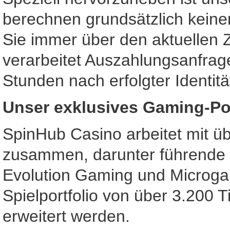
berechnen grundsätzlich keine
Sie immer über den aktuellen 
verarbeitet Auszahlungsanfrag
Stunden nach erfolgter Identit
Unser exklusives Gaming-Por
SpinHub Casino arbeitet mit üb
zusammen, darunter führende 
Evolution Gaming und Microgam
Spielportfolio von über 3.200 T
erweitert werden.