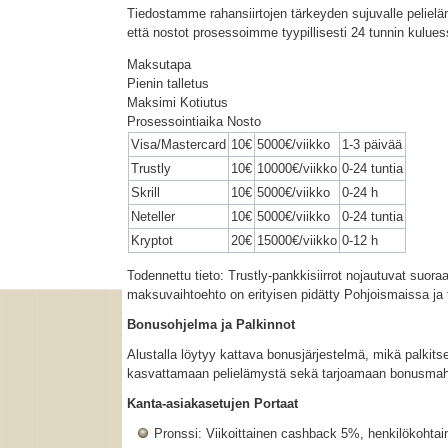
Tiedostamme rahansiirtojen tärkeyden sujuvalle pelielämy
että nostot prosessoimme tyypillisesti 24 tunnin kulues
Maksutapa
Pienin talletus
Maksimi Kotiutus
Prosessointiaika Nosto
Visa/Mastercard
10€
5000€/viikko
1-3 päivää
Trustly
10€
10000€/viikko
0-24 tuntia
Skrill
10€
5000€/viikko
0-24 h
Neteller
10€
5000€/viikko
0-24 tuntia
Kryptot
20€
15000€/viikko
0-12 h
Todennettu tieto: Trustly-pankkisiirrot nojautuvat suora
maksuvaihtoehto on erityisen pidätty Pohjoismaissa ja 
Bonusohjelma ja Palkinnot
Alustalla löytyy kattava bonusjärjestelmä, mikä palkit
kasvattamaan pelielämystä sekä tarjoamaan bonusmahdol
Kanta-asiakasetujen Portaat
Pronssi: Viikoittainen cashback 5%, henkilökohta