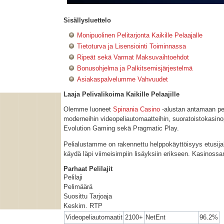
Sisällysluettelo
Monipuolinen Pelitarjonta Kaikille Pelaajalle
Tietoturva ja Lisensiointi Toiminnassa
Ripeät sekä Varmat Maksuvaihtoehdot
Bonusohjelma ja Palkitsemisjärjestelmä
Asiakaspalvelumme Vahvuudet
Laaja Pelivalikoima Kaikille Pelaajille
Olemme luoneet
Spinania Casino
-alustan antamaan pela
moderneihin videopeliautomaatteihin, suoratoistokasin
Evolution Gaming sekä Pragmatic Play.
Pelialustamme on rakennettu helppokäyttöisyys etusijal
käydä läpi viimeisimpiin lisäyksiin erikseen. Kasinossam
Parhaat Pelilajit
Pelilaji
Pelimäärä
Suosittu Tarjoaja
Keskim. RTP
Videopeliautomaatit
2100+
NetEnt
96.2%