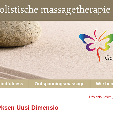
indfulness
Ontspanningsmassage
Wie ben
Užsienio Lošimų
yksen Uusi Dimensio