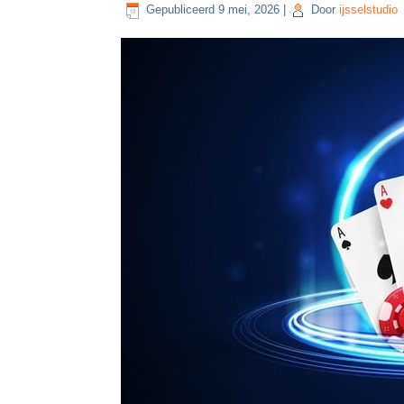
Gepubliceerd
9 mei, 2026
|
Door
ijsselstudio