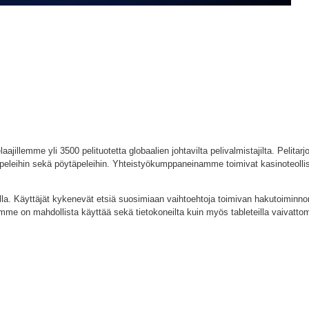
ajillemme yli 3500 pelituotetta globaalien johtavilta pelivalmistajilta. Pelit
opeleihin sekä pöytäpeleihin. Yhteistyökumppaneinamme toimivat kasinoteoll
la. Käyttäjät kykenevät etsiä suosimiaan vaihtoehtoja toimivan hakutoiminnon 
me on mahdollista käyttää sekä tietokoneilta kuin myös tableteilla vaivattomasti