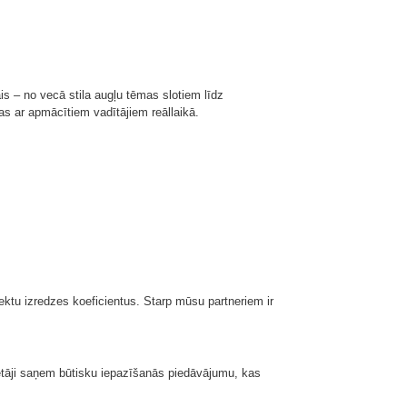
is – no vecā stila augļu tēmas slotiem līdz
as ar apmācītiem vadītājiem reāllaikā.
rektu izredzes koeficientus. Starp mūsu partneriem ir
lētāji saņem būtisku iepazīšanās piedāvājumu, kas