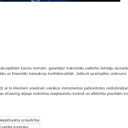
ki akceptētām kazino normām, garantējot maksimālu saderību lietotāju aizsa
atu un finansiālo transakciju konfidencialitāti. Jebkurš azartspēles izdevums 
līdz ar to klientiem sniedzam vairākus instrumentus paškontroles nodrošināšan
çao eGaming atļauja nodrošina starptautisku kontroli un atbilstību prasībām k
Nepārtraukta uzraudzība
Kvartāla kontroles