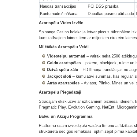
Naudas transakcijas
PCI DSS prasība
Kontu nodrošināšana
Dubultas posmu pārbaude
Azartspēļu Vides Izvēle
Spinanga Casino kolekcija ietver piecus tūkstošiem izkl
kumulatīvajiem laimestiem ar miljoniem eiro eiro laime
Mīlētākās Azartspēļu Veidi
Videotelpu automāti
– vairāk nekā 2500 atšķirīgu
Galda azartspēles
– pokera, blackjack, rulete u
Dzīvā spēļu zāle
– HD līmeņa translācijas no augs
Jackpot sloti
– kumulatīvi summas, kas regulāri 
Ātrās azartspēles
– Aviator, Plinko, Mines un vēl 
Azartspēļu Piegādātāji
Strādājam ekskluzīvi ar uzticamiem biznesa līderiem, ku
Pragmatic Play, Evolution Gaming, NetEnt, Microgaming
Balvu un Akciju Programma
Platforma esam izveidojuši vairāku līmeņu atlīdzības s
strukturēta secīgos iemaksās, optimizējot pirmā kapitā