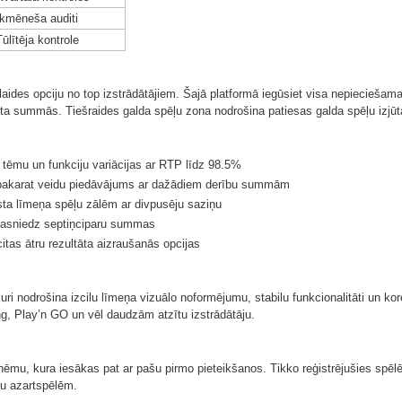
Ikmēneša auditi
Tūlītēja kontrole
aides opciju no top izstrādātājiem. Šajā platformā iegūsiet visa nepieciešama
sta summās. Tiešraides galda spēļu zona nodrošina patiesas galda spēļu izjūt
 tēmu un funkciju variācijas ar RTP līdz 98.5%
n bakarat veidu piedāvājums ar dažādiem derību summām
ta līmeņa spēļu zālēm ar divpusēju saziņu
sasniedz septiņciparu summas
citas ātru rezultāta aizraušanās opcijas
ri nodrošina izcilu līmeņa vizuālo noformējumu, stabilu funkcionalitāti un ko
, Play’n GO un vēl daudzām atzītu izstrādātāju.
hēmu, kura iesākas pat ar pašu pirmo pieteikšanos. Tikko reģistrējušies spē
lu azartspēlēm.