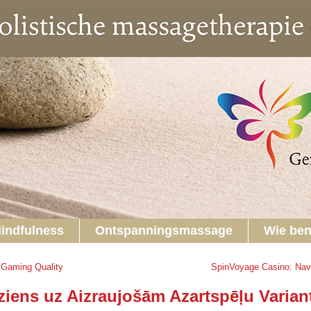
indfulness
Ontspanningsmassage
Wie ben
 Gaming Quality
SpinVoyage Casino: Nav
ziens uz Aizraujošām Azartspēļu Varian