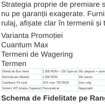
Strategia proprie de premiare 
nu pe garanții exagerate. Furni
rulaj, afișate clar în termenii și
Varianta Promoției
Cuantum Max
Termeni de Wagering
Termen
Ofertă de Bun Venit
2.500 RON + 150 Spin-uri
35x (deposit + prom
Reîncărcare Weekly
1.000 RON
30x bonus
Cashback Pe lună
15% max 750 RON
Zero rulaj
Sistem VIP (status Superior)
Personalizat
Negociabil
Schema de Fidelitate pe Ran