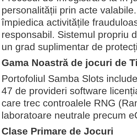
personalității prin acte valabil
împiedica activitățile fraudulo
responsabil. Sistemul propriu d
un grad suplimentar de protecț
Gama Noastră de jocuri de T
Portofoliul Samba Slots include
47 de provideri software licențiaț
care trec controalele RNG (R
laboratoare neutrale precum eC
Clase Primare de Jocuri