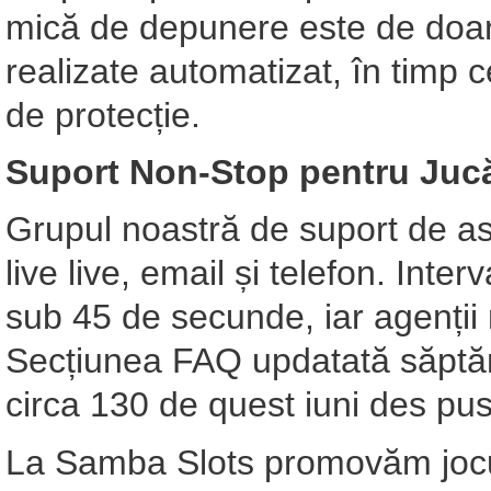
mică de depunere este de doa
realizate automatizat, în timp c
de protecție.
Suport Non-Stop pentru Jucă
Grupul noastră de suport de asi
live live, email și telefon. Int
sub 45 de secunde, iar agenții
Secțiunea FAQ updatată săptăm
circa 130 de quest iuni des pu
La Samba Slots promovăm jocul