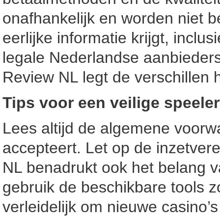
onafhankelijk en worden niet be
eerlijke informatie krijgt, inclu
legale Nederlandse aanbieders 
Review NL legt de verschillen 
Tips voor een veilige speele
Lees altijd de algemene voorw
accepteert. Let op de inzetver
NL benadrukt ook het belang v
gebruik de beschikbare tools zoa
verleidelijk om nieuwe casino’s