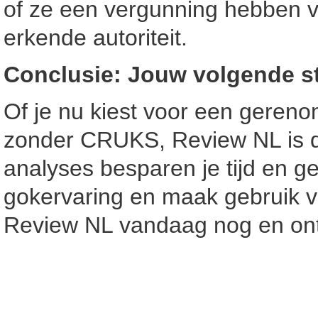
of ze een vergunning hebben v
erkende autoriteit.
Conclusie: Jouw volgende s
Of je nu kiest voor een geren
zonder CRUKS, Review NL is d
analyses besparen je tijd en g
gokervaring en maak gebruik va
Review NL vandaag nog en ontd