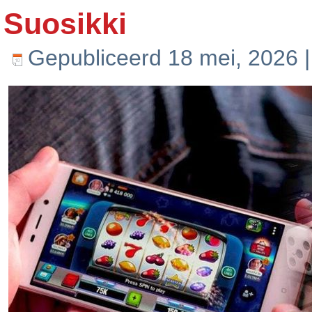
Suosikki
Gepubliceerd
18 mei, 2026