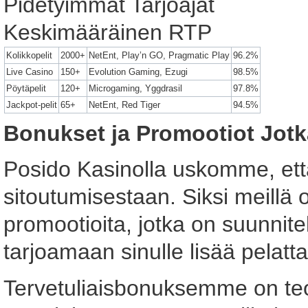
Pidetyimmät Tarjoajat
Keskimääräinen RTP
Kolikkopelit
2000+
NetEnt, Play’n GO, Pragmatic Play
96.2%
Live Casino
150+
Evolution Gaming, Ezugi
98.5%
Pöytäpelit
120+
Microgaming, Yggdrasil
97.8%
Jackpot-pelit
65+
NetEnt, Red Tiger
94.5%
Bonukset ja Promootiot Jotk
Posido Kasinolla uskomme, että
sitoutumisestaan. Siksi meillä
promootioita, jotka on suunni
tarjoamaan sinulle lisää pelatt
Tervetuliaisbonuksemme on teol