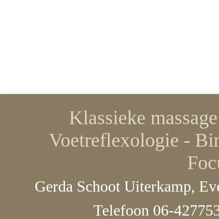
Klassieke massage 
Voetreflexologie - Bi
Foc
Gerda Schoot Uiterkamp, Eve
Telefoon 06-427753