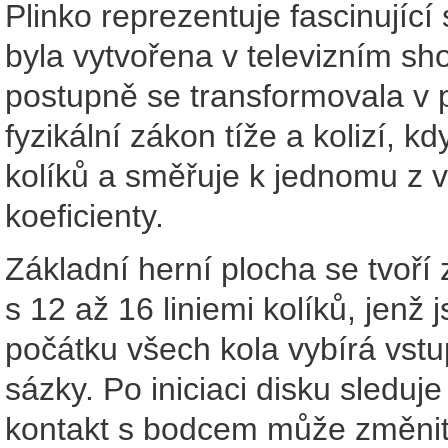
Plinko reprezentuje fascinujíc
byla vytvořena v televizním s
postupně se transformovala v p
fyzikální zákon tíže a kolizí, k
kolíků a směřuje k jednomu z ví
koeficienty.
Základní herní plocha se tvoří
s 12 až 16 liniemi kolíků, jenž
počátku všech kola vybírá vstu
sázky. Po iniciaci disku sledu
kontakt s bodcem může změnit t