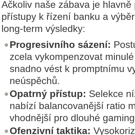
Ačkoliv naše zábava je hlavně p
přístupy k řízení banku a výbě
long-term výsledky:
Progresivního sázení:
Postu
zcela vykompenzovat minulé z
snadno vést k promptnímu vy
neúspěchů.
Opatrný přístup:
Selekce níz
nabízí balancovanější ratio me
vhodnější pro dlouhé gaming
Ofenzivní taktika:
Vysokoriz