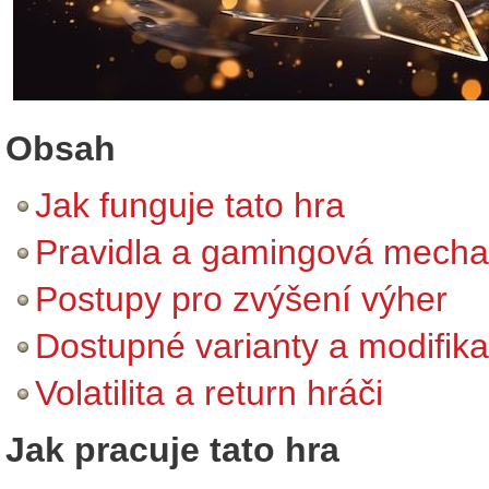
Obsah
Jak funguje tato hra
Pravidla a gamingová mecha
Postupy pro zvýšení výher
Dostupné varianty a modifik
Volatilita a return hráči
Jak pracuje tato hra