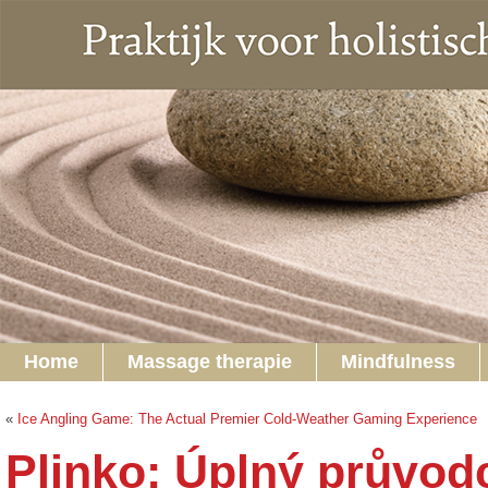
Home
Massage therapie
Mindfulness
«
Ice Angling Game: The Actual Premier Cold-Weather Gaming Experience
Plinko: Úplný průvod