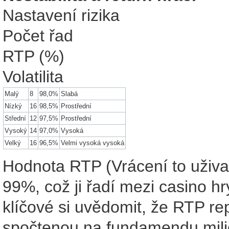
Nastavení rizika
Počet řad
RTP (%)
Volatilita
Malý
8
98,0%
Slabá
Nízký
16
98,5%
Prostřední
Střední
12
97,5%
Prostřední
Vysoký
14
97,0%
Vysoká
Velký
16
96,5%
Velmi vysoká vysoká
Hodnota RTP (Vrácení to uživate
99%, což ji řadí mezi casino hr
klíčové si uvědomit, že RTP re
spočtenou na fundamendu milión