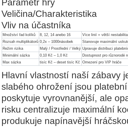
Parametr hry
Veličina/Charakteristika
Vliv na účastníka
Množství řad kolíků
8, 12, 14 anebo 16
Více linií = větší nestabilit
Rozsah multiplikátorů
0,2x – 1000násobek
Stanovuje maximální uskute
Režim rizika
Malý / Prostřední / Velký
Upravuje distribuci platební
Minimální sázka
0,10 Kč – 1,0 Kč
Dostupnost pro různorodé r
Max sázka
tisíc Kč – deset tisíc Kč
Omezení pro VIP hráče
Hlavní vlastností naší zábavy 
slabého ohrožení jsou platební 
poskytuje vyrovnanější, ale op
risku centralizuje maximální k
produkuje napínavější hráčsko