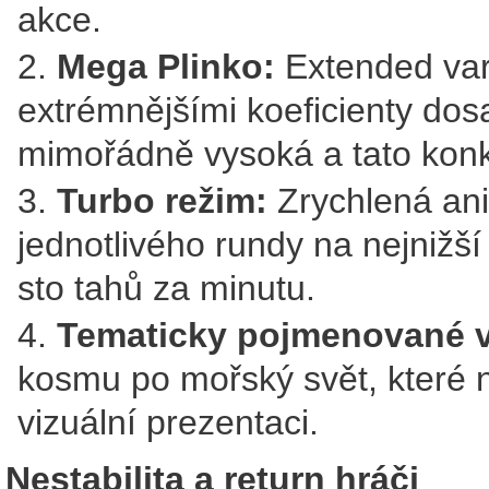
akce.
Mega Plinko:
Extended vari
extrémnějšími koeficienty dosa
mimořádně vysoká a tato konkr
Turbo režim:
Zrychlená ani
jednotlivého rundy na nejnižší
sto tahů za minutu.
Tematicky pojmenované v
kosmu po mořský svět, které 
vizuální prezentaci.
Nestabilita a return hráči