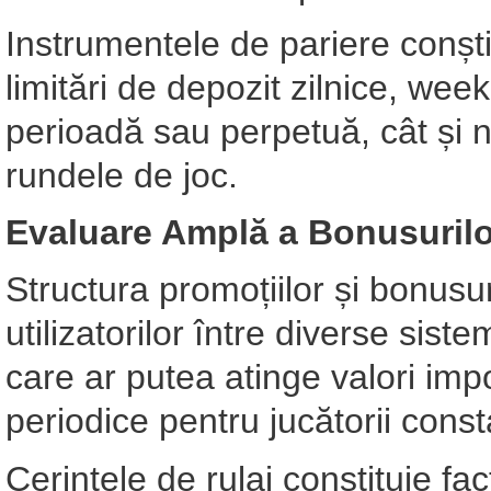
Instrumentele de pariere conști
limitări de depozit zilnice, wee
perioadă sau perpetuă, cât și n
rundele de joc.
Evaluare Amplă a Bonusurilo
Structura promoțiilor și bonusur
utilizatorilor între diverse sis
care ar putea atinge valori impo
periodice pentru jucătorii const
Cerințele de rulaj constituie fac