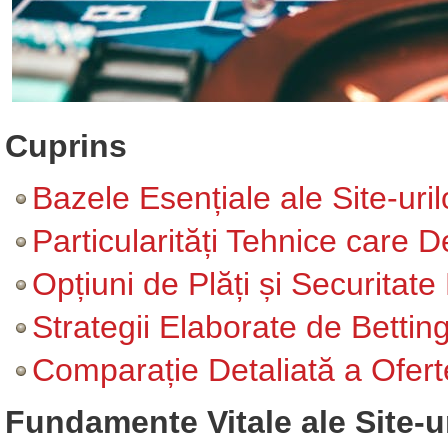
Cuprins
Bazele Esențiale ale Site-uril
Particularități Tehnice care 
Opțiuni de Plăți și Securitat
Strategii Elaborate de Betti
Comparație Detaliată a Ofert
Fundamente Vitale ale Site-ur