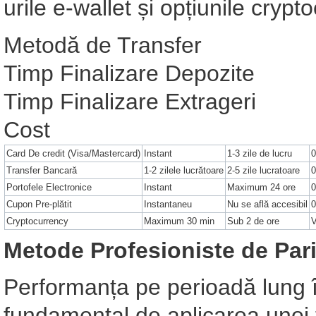
urile e-wallet și opțiunile crypt
Metodă de Transfer
Timp Finalizare Depozite
Timp Finalizare Extrageri
Cost
Card De credit (Visa/Mastercard)
Instant
1-3 zile de lucru
Transfer Bancară
1-2 zilele lucrătoare
2-5 zile lucratoare
Portofele Electronice
Instant
Maximum 24 ore
Cupon Pre-plătit
Instantaneu
Nu se află accesibil
Cryptocurrency
Maximum 30 min
Sub 2 de ore
V
Metode Profesioniste de Pari
Performanța pe perioadă lung în
fundamental de aplicarea unei ta