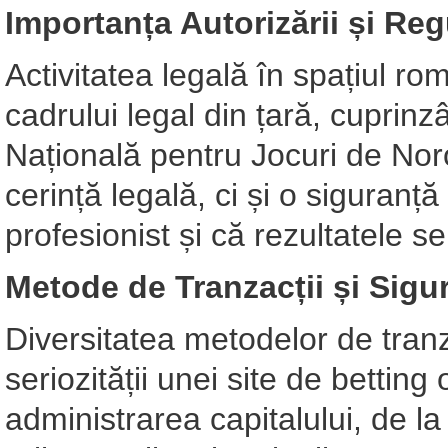
Importanța Autorizării și Re
Activitatea legală în spațiul r
cadrului legal din țară, cuprinzâ
Națională pentru Jocuri de Nor
cerință legală, ci și o siguranță
profesionist și că rezultatele s
Metode de Tranzacții și Sig
Diversitatea metodelor de tran
seriozității unei site de betting
administrarea capitalului, de la