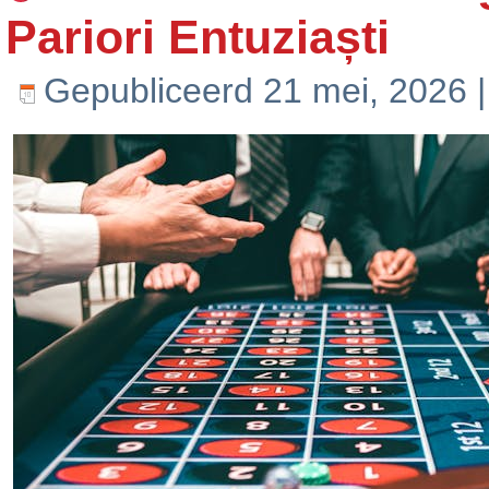
Pariori Entuziaști
Gepubliceerd
21 mei, 2026