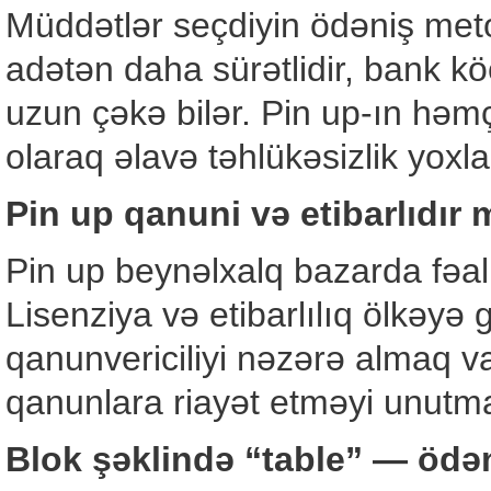
Müddətlər seçdiyin ödəniş metod
adətən daha sürətlidir, bank kö
uzun çəkə bilər. Pin up-ın həmçi
olaraq əlavə təhlükəsizlik yoxla
Pin up qanuni və etibarlıdır 
Pin up beynəlxalq bazarda fəali
Lisenziya və etibarlılıq ölkəyə
qanunvericiliyi nəzərə almaq v
qanunlara riayət etməyi unutm
Blok şəklində “table” — ödə