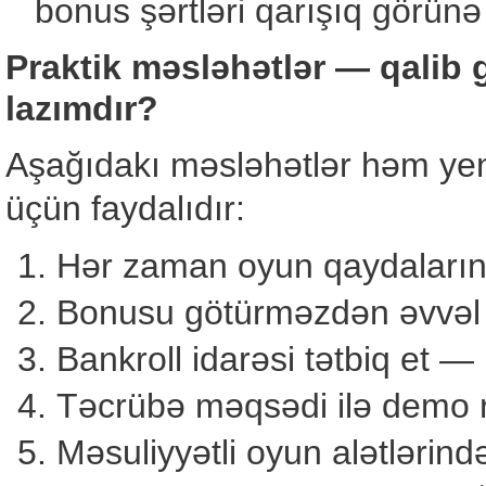
bonus şərtləri qarışıq görünə 
Praktik məsləhətlər — qalib
lazımdır?
Aşağıdakı məsləhətlər həm yen
üçün faydalıdır:
Hər zaman oyun qaydaların
Bonusu götürməzdən əvvəl mə
Bankroll idarəsi tətbiq et — i
Təcrübə məqsədi ilə demo re
Məsuliyyətli oyun alətlərində