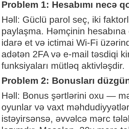
Problem 1: Hesabımı necə q
Həll: Güclü parol seç, iki fakto
paylaşma. Həmçinin hesabına da
idarə et və ictimai Wi-Fi üzəri
adətən 2FA və e-mail təsdiqi kim
funksiyaları mütləq aktivləşdir.
Problem 2: Bonusları düzgün
Həll: Bonus şərtlərini oxu — m
oyunlar və vaxt məhdudiyyətlə
istəyirsənsə, əvvəlcə mərc təl