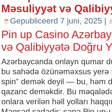
Məsuliyyət və Qalibiy
Gepubliceerd
7 juni, 2025
|
Pin up Casino Azərbay
və Qalibiyyətə Doğru Y
Azərbaycanda onlayn qumar dün
bu sahədə özünəməxsus yerə sa
spin” demək deyil — bu, həm də
qazanc deməkdir. Bu məqalədə 
onlara verilən həll yolları haq
Məqsəd sadədir: sənə Pin up-ı