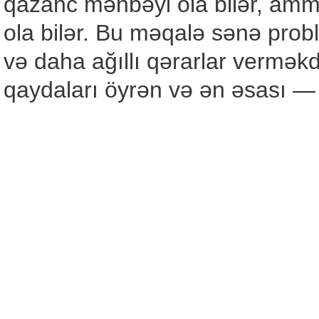
qazanc mənbəyi ola bilər, amma
ola bilər. Bu məqalə sənə prob
və daha ağıllı qərarlar vermək
qaydaları öyrən və ən əsası — 