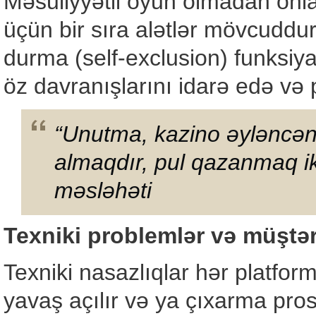
Məsuliyyətli oyun olmadan onla
üçün bir sıra alətlər mövcuddur:
durma (self-exclusion) funksiya
öz davranışlarını idarə edə və p
“Unutma, kazino əyləncəni
almaqdır, pul qazanmaq i
məsləhəti
Texniki problemlər və müştər
Texniki nasazlıqlar hər platfo
yavaş açılır və ya çıxarma prose