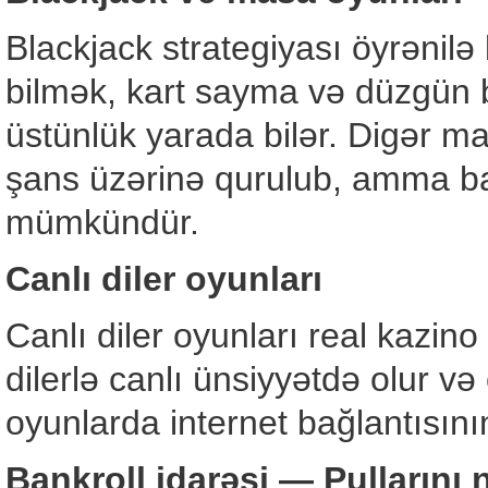
Blackjack strategiyası öyrənilə 
bilmək, kart sayma və düzgün b
üstünlük yarada bilər. Digər m
şans üzərinə qurulub, amma bahi
mümkündür.
Canlı diler oyunları
Canlı diler oyunları real kazino
dilerlə canlı ünsiyyətdə olur və 
oyunlarda internet bağlantısını
Bankroll idarəsi — Pullarını