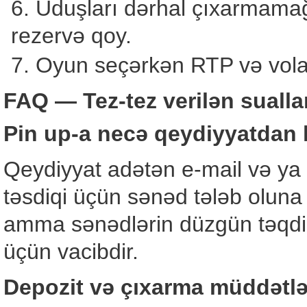
Uduşları dərhal çıxarmama
rezervə qoy.
Oyun seçərkən RTP və volati
FAQ — Tez-tez verilən sualla
Pin up-a necə qeydiyyatdan
Qeydiyyat adətən e-mail və ya t
təsdiqi üçün sənəd tələb oluna b
amma sənədlərin düzgün təqdim
üçün vacibdir.
Depozit və çıxarma müddətlə