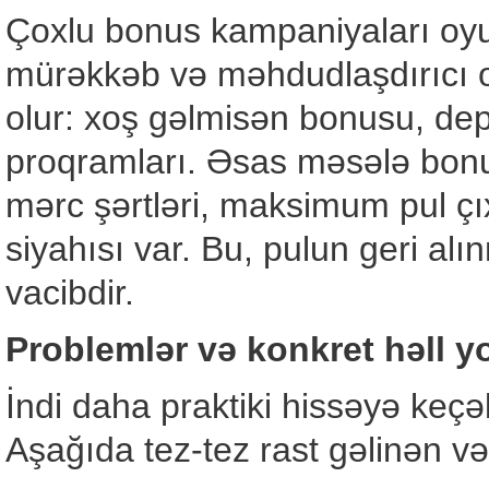
Çoxlu bonus kampaniyaları oyu
mürəkkəb və məhdudlaşdırıcı ol
olur: xoş gəlmisən bonusu, depo
proqramları. Əsas məsələ bonu
mərc şərtləri, maksimum pul ç
siyahısı var. Bu, pulun geri a
vacibdir.
Problemlər və konkret həll yo
İndi daha praktiki hissəyə keç
Aşağıda tez-tez rast gəlinən vəz