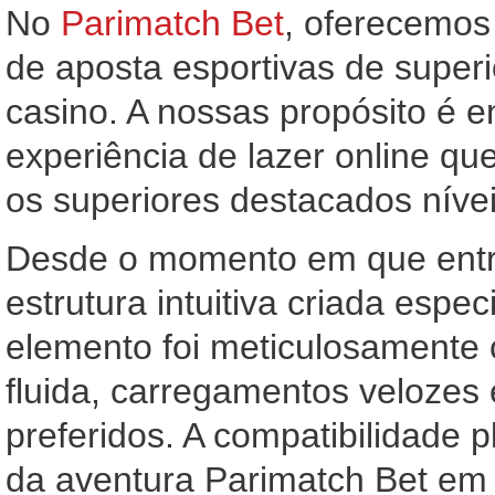
No
Parimatch Bet
, oferecemos
de aposta esportivas de superi
casino. A nossas propósito é e
experiência de lazer online q
os superiores destacados níve
Desde o momento em que entr
estrutura intuitiva criada esp
elemento foi meticulosamente
fluida, carregamentos velozes 
preferidos. A compatibilidade 
da aventura Parimatch Bet em q