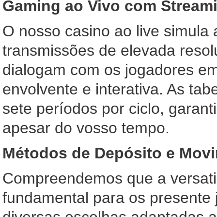
Gaming ao Vivo com Stream
O nosso casino ao live simula 
transmissões de elevada resolu
dialogam com os jogadores em
envolvente e interativa. As tab
sete períodos por ciclo, gara
apesar do vosso tempo.
Métodos de Depósito e Movi
Compreendemos que a versatil
fundamental para os presente j