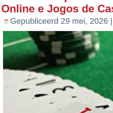
Online e Jogos de Ca
Gepubliceerd
29 mei, 2026