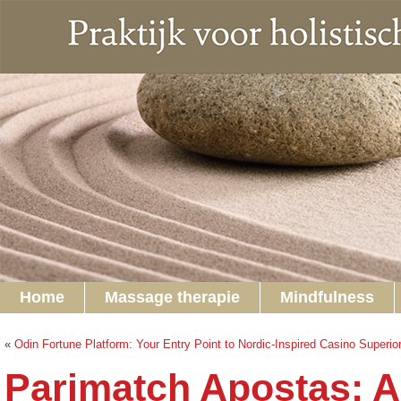
Home
Massage therapie
Mindfulness
«
Odin Fortune Platform: Your Entry Point to Nordic-Inspired Casino Superior
Parimatch Apostas: A