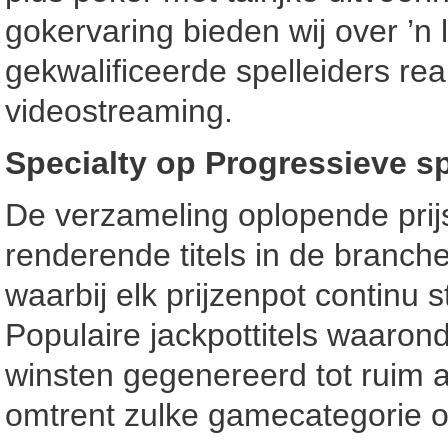
gokervaring bieden wij over ’n 
gekwalificeerde spelleiders re
videostreaming.
Specialty op Progressieve s
De verzameling oplopende prij
renderende titels in de branch
waarbij elk prijzenpot continu 
Populaire jackpottitels waaron
winsten gegenereerd tot ruim a
omtrent zulke gamecategorie o