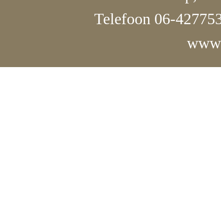
Telefoon 06-427753
www.