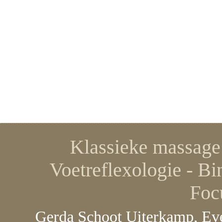
Klassieke massage 
Voetreflexologie - Bi
Foc
Gerda Schoot Uiterkamp, Eve