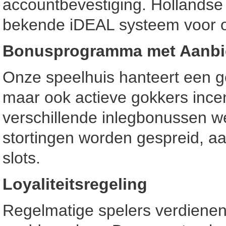
accountbevestiging. Hollandse
bekende iDEAL systeem voor o
Bonusprogramma met Aanbi
Onze speelhuis hanteert een 
maar ook actieve gokkers ince
verschillende inlegbonussen wel
stortingen worden gespreid, aa
slots.
Loyaliteitsregeling
Regelmatige spelers verdienen