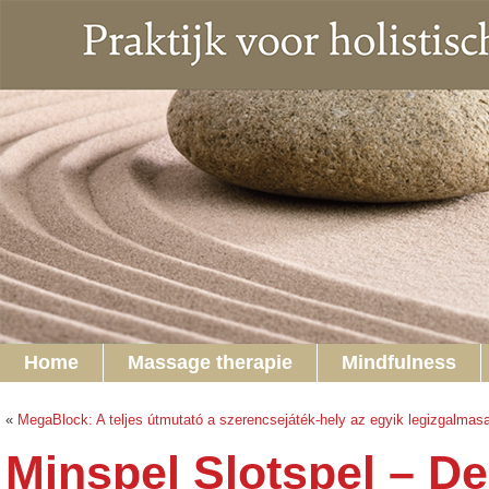
Home
Massage therapie
Mindfulness
«
MegaBlock: A teljes útmutató a szerencsejáték-hely az egyik legizgalma
Minspel Slotspel – D