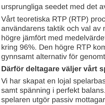
ursprungliga seedet med det a
Vårt teoretiska RTP (RTP) pro
användarens taktik och val av m
högre jämfört med medelvärdet 
kring 96%. Den högre RTP kombi
gynnsamt alternativ för genomt
Därför deltagare väljer vårt s
Vi har skapat en lojal spelarba
samt spänning i perfekt balans. 
spelaren utgör passiv mottagar