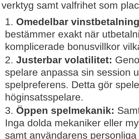
verktyg samt valfrihet som plac
Omedelbar vinstbetalning
bestämmer exakt när utbetalnin
komplicerade bonusvillkor vilk
Justerbar volatilitet:
Genom
spelare anpassa sin session ut
spelpreferens. Detta gör spelet 
höginsatsspelare.
Öppen spelmekanik:
Samtl
Inga dolda mekaniker eller my
samt användarens personliga be