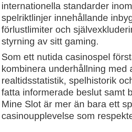
internationella standarder inom 
spelriktlinjer innehållande inb
förlustlimiter och självexkluder
styrning av sitt gaming.
Som ett nutida casinospel först
kombinera underhållning med an
realtidsstatistik, spelhistorik oc
fatta informerade beslut samt bi
Mine Slot är mer än bara ett spe
casinoupplevelse som respektera