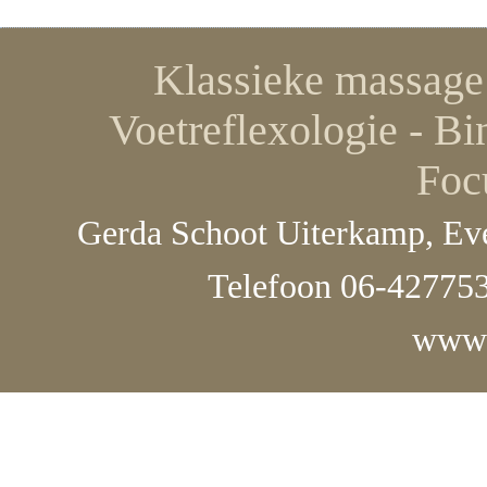
Klassieke massage 
Voetreflexologie - Bi
Foc
Gerda Schoot Uiterkamp, Eve
Telefoon 06-427753
www.