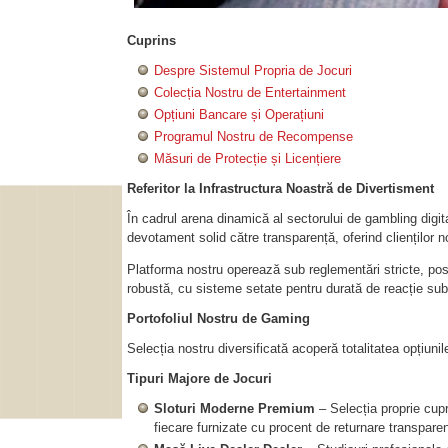
Cuprins
Despre Sistemul Propria de Jocuri
Colecția Nostru de Entertainment
Opțiuni Bancare și Operațiuni
Programul Nostru de Recompense
Măsuri de Protecție și Licențiere
Referitor la Infrastructura Noastră de Divertisment
În cadrul arena dinamică al sectorului de gambling digit
devotament solid către transparență, oferind clienților no
Platforma nostru operează sub reglementări stricte, po
robustă, cu sisteme setate pentru durată de reacție sub 2
Portofoliul Nostru de Gaming
Selecția nostru diversificată acoperă totalitatea opțiuni
Tipuri Majore de Jocuri
Sloturi Moderne Premium
– Selecția proprie cupr
fiecare furnizate cu procent de returnare transparen