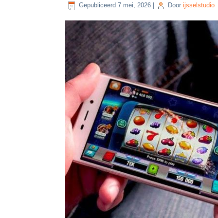
Gepubliceerd
7 mei, 2026
|
Door
ijsselstudio