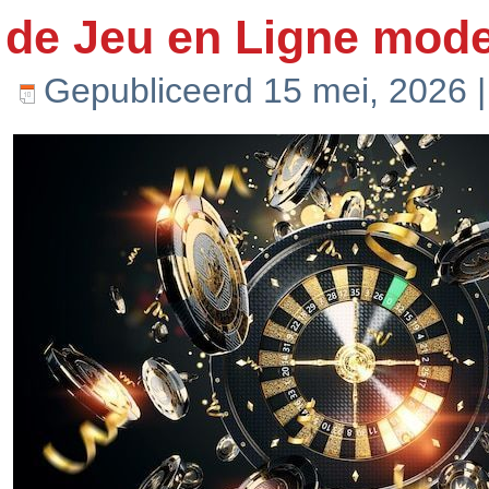
de Jeu en Ligne mod
Gepubliceerd
15 mei, 2026