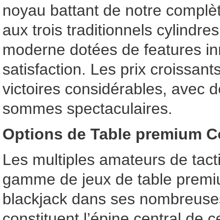
noyau battant de notre complèt
aux trois traditionnels cylindre
moderne dotées de features inn
satisfaction. Les prix croissan
victoires considérables, avec
sommes spectaculaires.
Options de Table premium C
Les multiples amateurs de tacti
gamme de jeux de table premiu
blackjack dans ses nombreuses 
constituent l’épine central de 