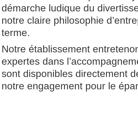
démarche ludique du divertiss
notre claire philosophie d’ent
terme.
Notre établissement entretenon
expertes dans l’accompagnemen
sont disponibles directement de
notre engagement pour le épa