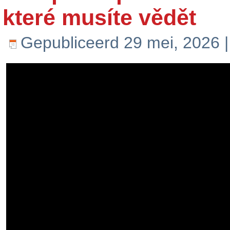
které musíte vědět
Gepubliceerd
29 mei, 2026