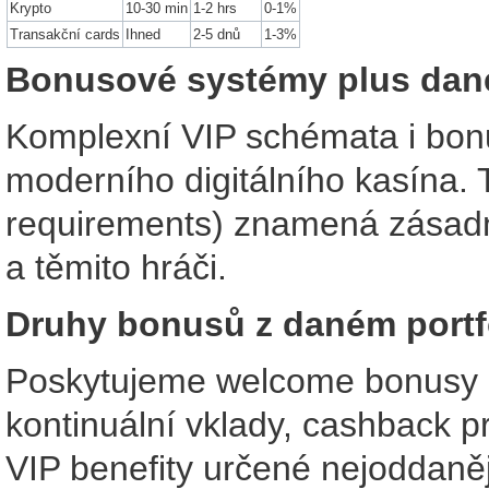
Krypto
10-30 min
1-2 hrs
0-1%
Transakční cards
Ihned
2-5 dnů
1-3%
Bonusové systémy plus dané
Komplexní VIP schémata i bonu
moderního digitálního kasína.
requirements) znamená zásadní
a těmito hráči.
Druhy bonusů z daném portf
Poskytujeme welcome bonusy k 
kontinuální vklady, cashback p
VIP benefity určené nejoddaně