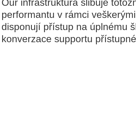
Our infrastruktura slibuje totož
performantu v rámci veškerými 
disponují přístup na úplnému šk
konverzace supportu přístupné