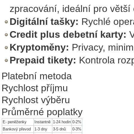
zpracování, ideální pro větší
Digitální tašky:
Rychlé opera
Credit plus debetní karty:
V
Kryptoměny:
Privacy, minimá
Prepaid tikety:
Kontrola roz
Platební metoda
Rychlost příjmu
Rychlost výběru
Průměrné poplatky
E- peněženky
Instantně
1-24 hodin
0-2%
Bankový převod
1-3 dny
3-5 dnů
0-3%