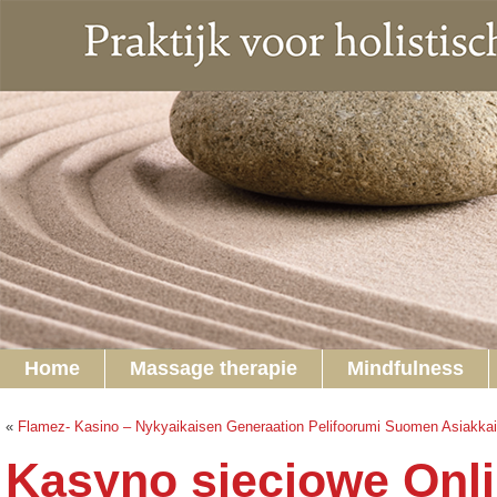
Home
Massage therapie
Mindfulness
«
Flamez- Kasino – Nykyaikaisen Generaation Pelifoorumi Suomen Asiakkai
Kasyno sieciowe Onli