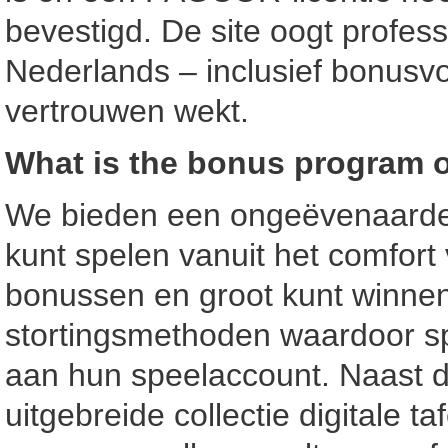
bevestigd. De site oogt profess
Nederlands – inclusief bonusv
vertrouwen wekt.
What is the bonus program 
We bieden een ongeëvenaarde on
kunt spelen vanuit het comfort
bonussen en groot kunt winnen
stortingsmethoden waardoor sp
aan hun speelaccount. Naast de
uitgebreide collectie digitale 