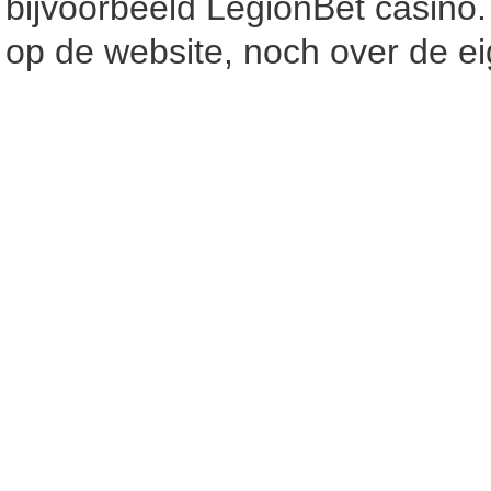
bijvoorbeeld LegionBet casino.
op de website, noch over de ei