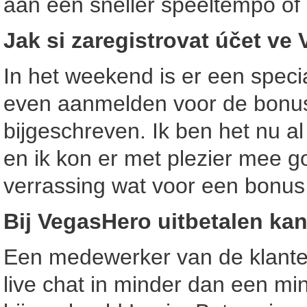
aan een sneller speeltempo of 
Jak si zaregistrovat účet ve
In het weekend is er een spec
even aanmelden voor de bonus,
bijgeschreven. Ik ben het nu a
en ik kon er met plezier mee g
verrassing wat voor een bonus j
Bij VegasHero uitbetalen ka
Een medewerker van de klante
live chat in minder dan een mi