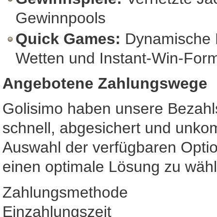
Gewinnpools
Quick Games:
Dynamische En
Wetten und Instant-Win-For
Angebotene Zahlungswege
Golisimo haben unsere Bezahlst
schnell, abgesichert und unkom
Auswahl der verfügbaren Optio
einen optimale Lösung zu wähl
Zahlungsmethode
Einzahlungszeit