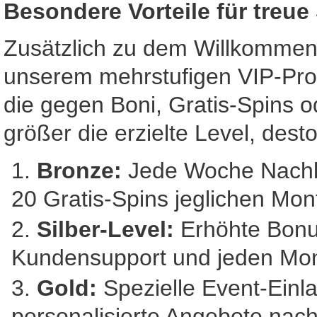
Besondere Vorteile für treue 
Zusätzlich zu dem Willkommen
unserem mehrstufigen VIP-Prog
die gegen Boni, Gratis-Spins 
größer die erzielte Level, desto
Bronze:
Jede Woche Nachla
20 Gratis-Spins jeglichen Mon
Silber-Level:
Erhöhte Bonus
Kundensupport und jeden Mo
Gold:
Spezielle Event-Einl
personalisierte Angebote nach