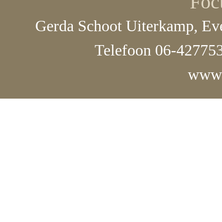
Foc
Gerda Schoot Uiterkamp, Eve
Telefoon 06-427753
www.