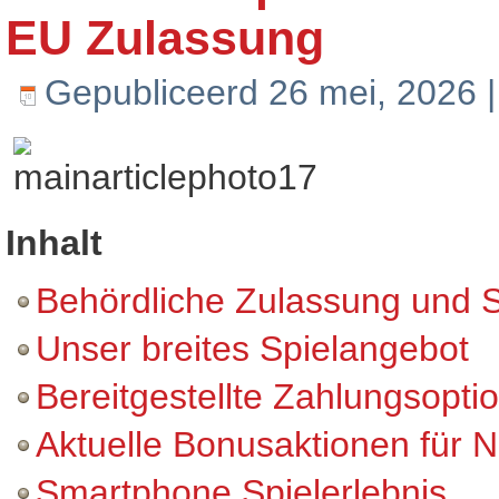
EU Zulassung
Gepubliceerd
26 mei, 2026
Inhalt
Behördliche Zulassung und 
Unser breites Spielangebot
Bereitgestellte Zahlungsopti
Aktuelle Bonusaktionen für N
Smartphone Spielerlebnis