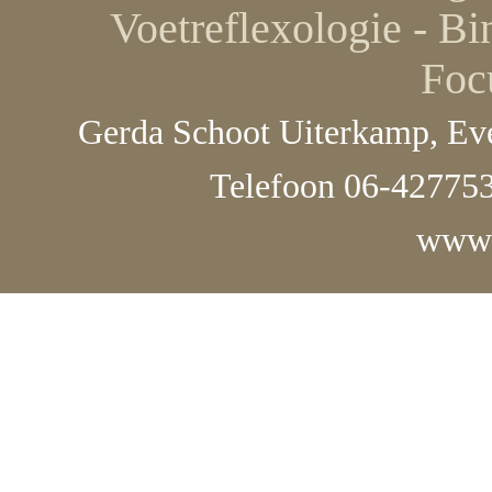
Voetreflexologie - Bi
Foc
Gerda Schoot Uiterkamp, Eve
Telefoon 06-427753
www.