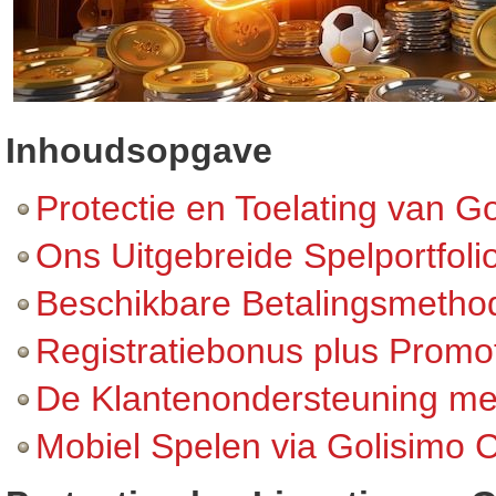
Inhoudsopgave
Protectie en Toelating van G
Ons Uitgebreide Spelportfoli
Beschikbare Betalingsmetho
Registratiebonus plus Promo
De Klantenondersteuning me
Mobiel Spelen via Golisimo 