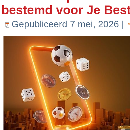
bestemd voor Je Best
Gepubliceerd
7 mei, 2026
|