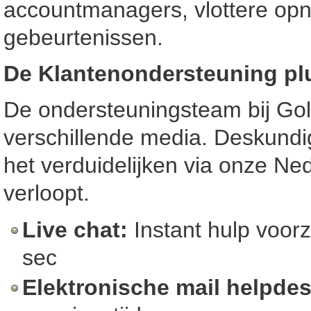
accountmanagers, vlottere op
gebeurtenissen.
De Klantenondersteuning pl
De ondersteuningsteam bij Gol
verschillende media. Deskundi
het verduidelijken via onze N
verloopt.
Live chat:
Instant hulp voorz
sec
Elektronische mail helpdes