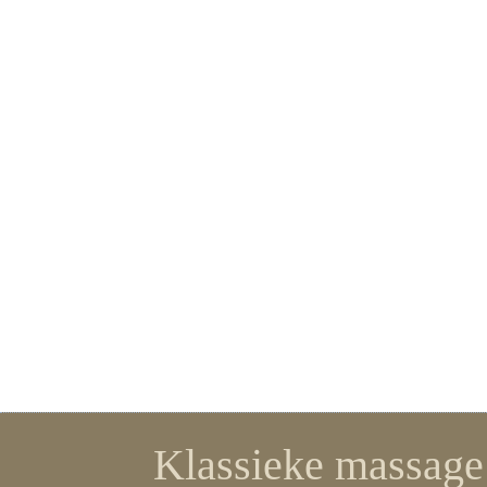
Klassieke massage 