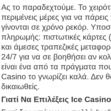
Ας το παραδεχτούμε. Το χειρότ
περιμένεις μέρες για να πάρεις
γίνονται σε χρόνο ρεκόρ. Υποσ
πληρωμής: πιστωτικές κάρτες (Vi
και άμεσες τραπεζικές μεταφορ
24/7 για να σε βοηθήσει αν κο
είναι ένα από τα πράγματα που 
Casino το γνωρίζει καλά. Δεν θα
δικαιωθείς.
Γιατί Να Επιλέξεις Ice Casino