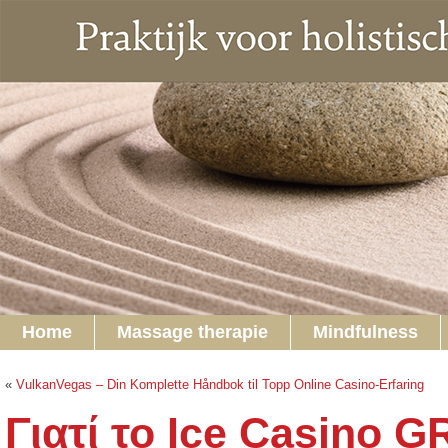
Home
Massage therapie
Mindfulness
«
VulkanVegas – Din Komplette Håndbok til Topp Online Casino-Erfaring
Γιατί το Ice Casino 