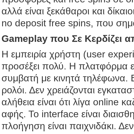
αλλά είναι ξεκάθαροι και δίκαι
no deposit free spins, που σημα
Gameplay που Σε Κερδίζει α
Η εμπειρία χρήστη (user experi
προσέξει πολύ. Η πλατφόρμα ε
συμβατή με κινητά τηλέφωνα. Είτ
ρολόι. Δεν χρειάζονται εγκατασ
αλήθεια είναι ότι λίγα online 
αφής. Το interface είναι διαισ
πλοήγηση είναι παιχνιδάκι. Δεν 