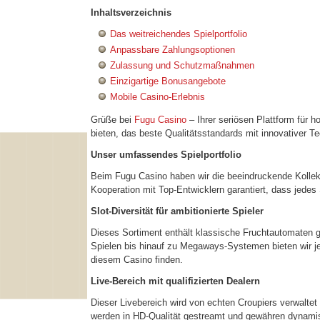
Inhaltsverzeichnis
Das weitreichendes Spielportfolio
Anpassbare Zahlungsoptionen
Zulassung und Schutzmaßnahmen
Einzigartige Bonusangebote
Mobile Casino-Erlebnis
Grüße bei
Fugu Casino
– Ihrer seriösen Plattform für 
bieten, das beste Qualitätsstandards mit innovativer Te
Unser umfassendes Spielportfolio
Beim Fugu Casino haben wir die beeindruckende Kollekti
Kooperation mit Top-Entwicklern garantiert, dass jedes
Slot-Diversität für ambitionierte Spieler
Dieses Sortiment enthält klassische Fruchtautomaten g
Spielen bis hinauf zu Megaways-Systemen bieten wir jen
diesem Casino finden.
Live-Bereich mit qualifizierten Dealern
Dieser Livebereich wird von echten Croupiers verwaltet
werden in HD-Qualität gestreamt und gewähren dynami