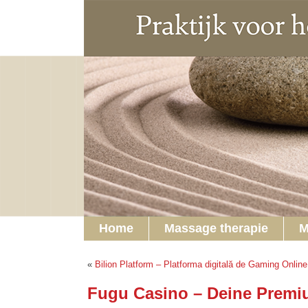
Home
Massage therapie
M
«
Bilion Platform – Platforma digitală de Gaming Onli
Fugu Casino – Deine Premiu