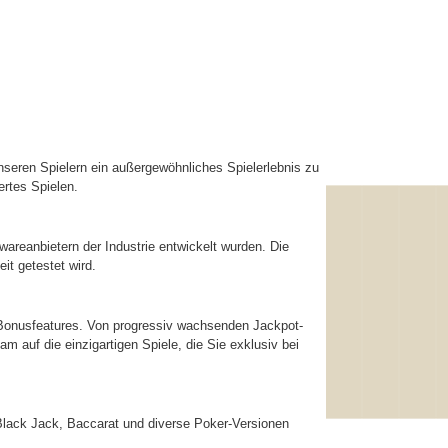
unseren Spielern ein außergewöhnliches Spielerlebnis zu
ertes Spielen.
areanbietern der Industrie entwickelt wurden. Die
it getestet wird.
n Bonusfeatures. Von progressiv wachsenden Jackpot-
 auf die einzigartigen Spiele, die Sie exklusiv bei
 Black Jack, Baccarat und diverse Poker-Versionen