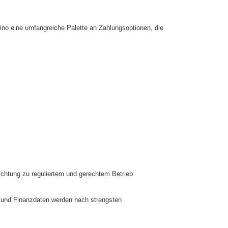
ino eine umfangreiche Palette an Zahlungsoptionen, die
ichtung zu reguliertem und gerechtem Betrieb
n und Finanzdaten werden nach strengsten