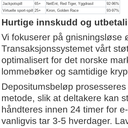
Jackpotspill
65+
NetEnt, Red Tiger, Yggdrasil
92-96%
Virtuelle sport-spill
25+
Kiron, Golden Race
93-97%
Hurtige innskudd og utbetal
Vi fokuserer på gnisningsløse 
Transaksjonssystemet vårt støtt
optimalisert for det norske mark
lommebøker og samtidige krypt
Depositumsbeløp prosesseres u
metode, slik at deltakere kan s
håndteres innen 24 timer for e
vanligvis tar 3-5 hverdager. La