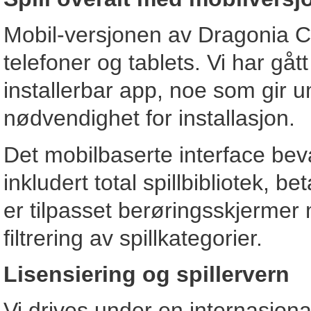
Mobil-versjonen av Dragonia Ca
telefoner og tablets. Vi har gåt
installerbar app, noe som gir
nødvendighet for installasjon.
Det mobilbaserte interface beva
inkludert total spillbibliotek, 
er tilpasset berøringsskjermer
filtrering av spillkategorier.
Lisensiering og spillervern
Vi drives under en internasjona