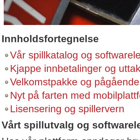
Innholdsfortegnelse
Vår spillkatalog og software
Kjappe innbetalinger og utta
Velkomstpakke og pågående 
Nyt på farten med mobilplatt
Lisensering og spillervern
Vårt spillutvalg og software