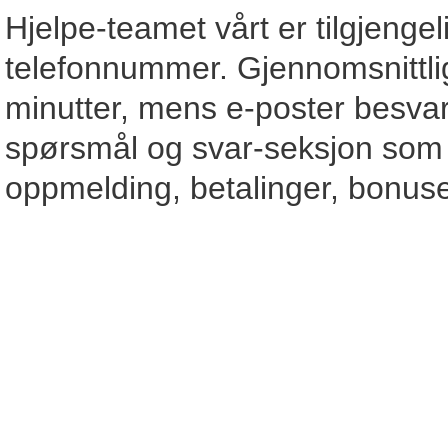
Hjelpe-teamet vårt er tilgjengel
telefonnummer. Gjennomsnittlig
minutter, mens e-poster besvare
spørsmål og svar-seksjon som 
oppmelding, betalinger, bonuse