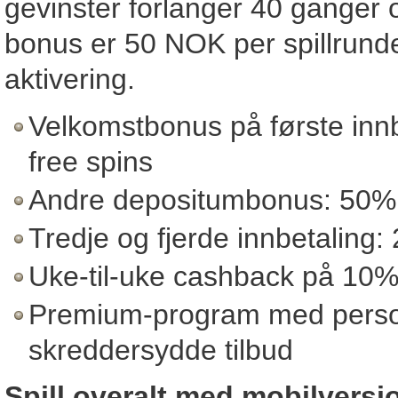
gevinster forlanger 40 gange
bonus er 50 NOK per spillrunde,
aktivering.
Velkomstbonus på første inn
free spins
Andre depositumbonus: 50% 
Tredje og fjerde innbetaling
Uke-til-uke cashback på 10%
Premium-program med person
skreddersydde tilbud
Spill overalt med mobilversj