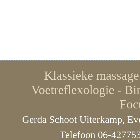
Klassieke massage 
Voetreflexologie - Bi
Foc
Gerda Schoot Uiterkamp, Eve
Telefoon 06-427753