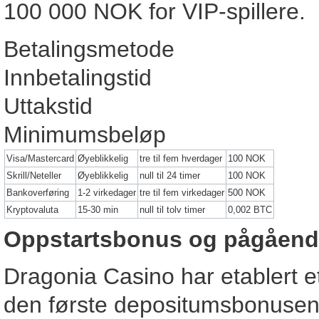
100 000 NOK for VIP-spillere.
Betalingsmetode
Innbetalingstid
Uttakstid
Minimumsbeløp
Visa/Mastercard
Øyeblikkelig
tre til fem hverdager
100 NOK
Skrill/Neteller
Øyeblikkelig
null til 24 timer
100 NOK
Bankoverføring
1-2 virkedager
tre til fem virkedager
500 NOK
Kryptovaluta
15-30 min
null til tolv timer
0,002 BTC
Oppstartsbonus og pågåend
Dragonia Casino har etablert 
den første depositumsbonusen.