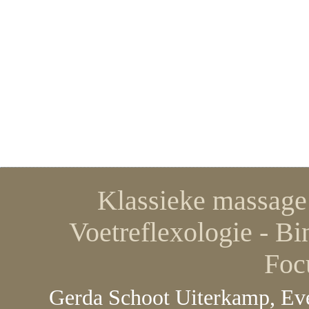
Klassieke massage 
Voetreflexologie - Bi
Foc
Gerda Schoot Uiterkamp, Eve