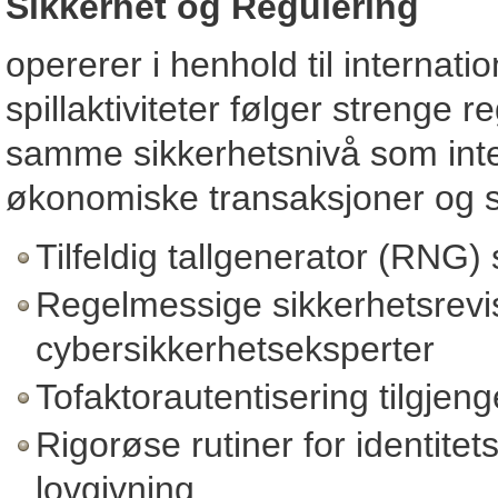
Sikkerhet og Regulering
opererer i henhold til internati
spillaktiviteter følger strenge 
samme sikkerhetsnivå som inter
økonomiske transaksjoner og s
Tilfeldig tallgenerator (RNG) s
Regelmessige sikkerhetsrevi
cybersikkerhetseksperter
Tofaktorautentisering tilgjen
Rigorøse rutiner for identitets
lovgivning