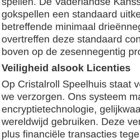
spellen. De Vaderlandse Kansspe
gokspellen een standaard uitk
betreffende minimaal drieënneg
overtreffen deze standaard co
boven op de zesennegentig pr
Veiligheid alsook Licenties
Op Cristalroll Speelhuis staat 
we verzorgen. Ons systeem ma
encryptietechnologie, gelijkwaa
wereldwijd gebruiken. Deze ver
plus financiële transacties te