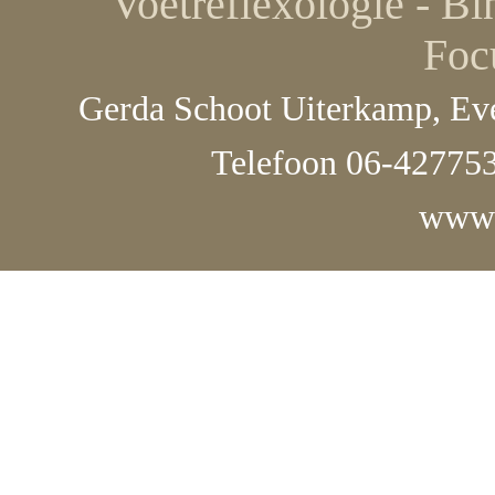
Voetreflexologie - Bi
Foc
Gerda Schoot Uiterkamp, Eve
Telefoon 06-427753
www.