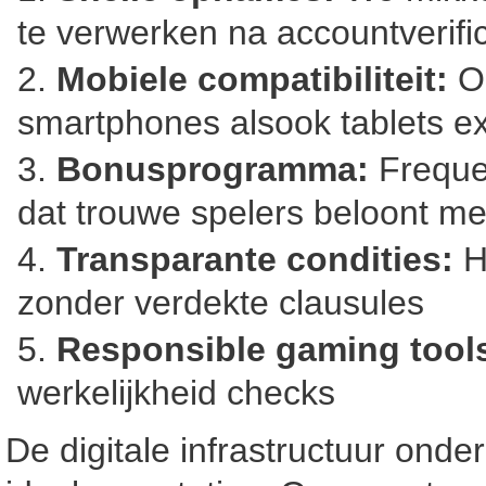
te verwerken na accountverific
Mobiele compatibiliteit:
On
smartphones alsook tablets exc
Bonusprogramma:
Freque
dat trouwe spelers beloont me
Transparante condities:
H
zonder verdekte clausules
Responsible gaming tool
werkelijkheid checks
De digitale infrastructuur ond