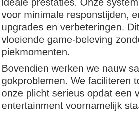
ideale prestaties. Onze system
voor minimale responstijden, e
upgrades en verbeteringen. Dit
vloeiende game-beleving zonde
piekmomenten.
Bovendien werken we nauw sam
gokproblemen. We faciliteren 
onze plicht serieus opdat een 
entertainment voornamelijk staa