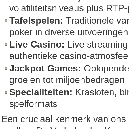
volatiliteitsniveaus plus R
Tafelspelen:
Traditionele var
poker in diverse uitvoeringen
Live Casino:
Live streaming
authentieke casino-atmosfee
Jackpot Games:
Oplopende 
groeien tot miljoenbedragen
Specialiteiten:
Krasloten, bi
spelformats
Een cruciaal kenmerk van ons a