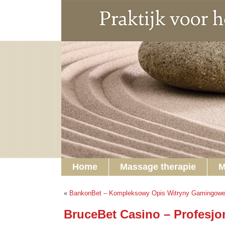
Home
Massage therapie
M
«
BankonBet – Kompleksowy Opis Witryny Gamingowej
BruceBet Casino – Profesj