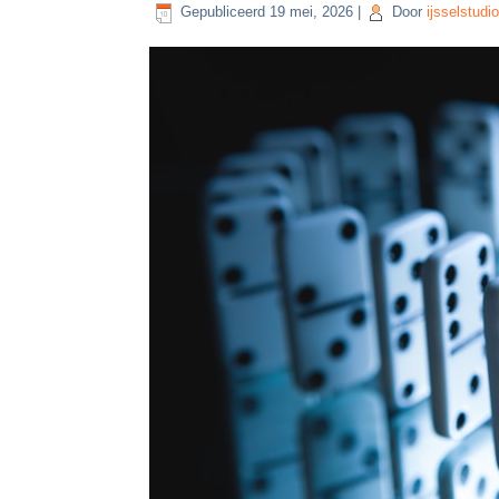
Gepubliceerd
19 mei, 2026
|
Door
ijsselstudio