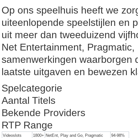
Op ons speelhuis heeft we zorg
uiteenlopende speelstijlen en
uit meer dan tweeduizend vijfh
Net Entertainment, Pragmatic, 
samenwerkingen waarborgen da
laatste uitgaven en bewezen kl
Spelcategorie
Aantal Titels
Bekende Providers
RTP Range
Videoslots
1800+
NetEnt, Play and Go, Pragmatic
94-98%