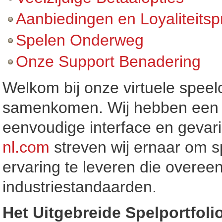
Aanbiedingen en Loyaliteit
Spelen Onderweg
Onze Support Benadering
Welkom bij onze virtuele spee
samenkomen. Wij hebben een sy
eenvoudige interface en gevar
nl.com
streven wij ernaar om 
ervaring te leveren die overee
industriestandaarden.
Het Uitgebreide Spelportfoli