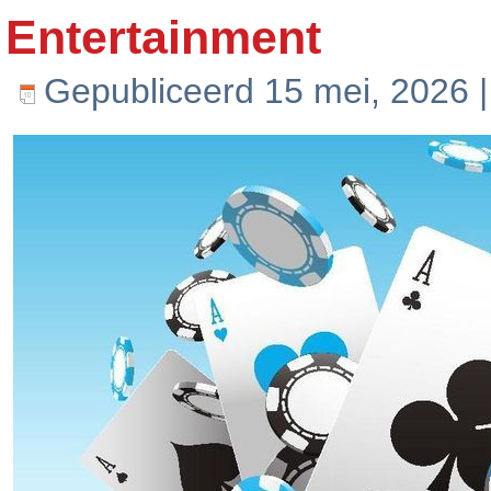
Entertainment
Gepubliceerd
15 mei, 2026