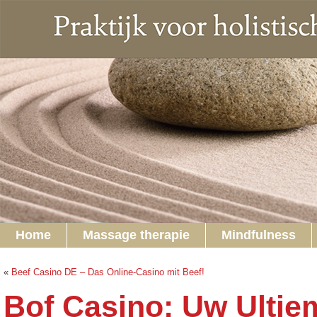
Home
Massage therapie
Mindfulness
«
Beef Casino DE – Das Online-Casino mit Beef!
Bof Casino: Uw Ultie