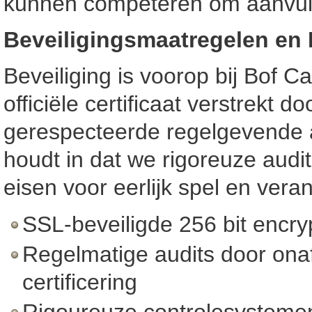
kunnen competeren om aanvull
Beveiligingsmaatregelen en 
Beveiliging is voorop bij Bof
officiële certificaat verstrekt
gerespecteerde regelgevende au
houdt in dat we rigoreuze aud
eisen voor eerlijk spel en ver
SSL-beveiligde 256 bit encrypt
Regelmatige audits door ona
certificering