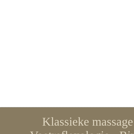
Klassieke massage 