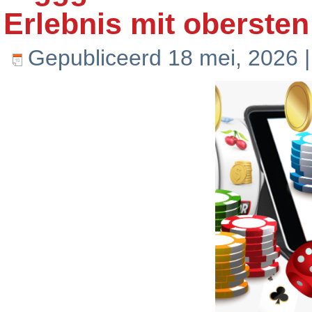
Erlebnis mit oberste
Gepubliceerd
18 mei, 2026