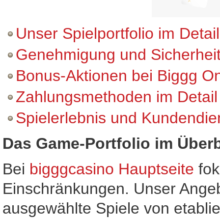
Unser Spielportfolio im Detail
Genehmigung und Sicherhei
Bonus-Aktionen bei Biggg On
Zahlungsmethoden im Detail
Spielerlebnis und Kundendie
Das Game-Portfolio im Überb
Bei
bigggcasino Hauptseite
fok
Einschränkungen. Unser Angebo
ausgewählte Spiele von etablier