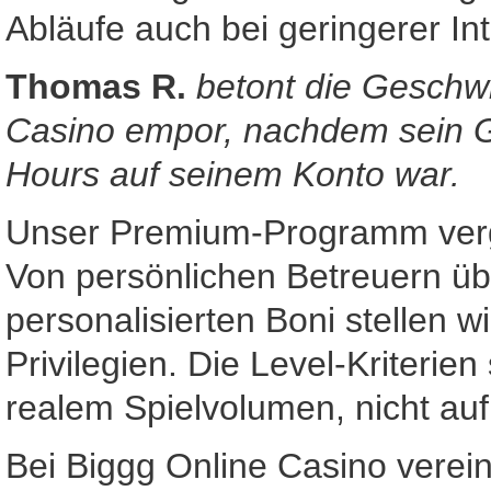
Abläufe auch bei geringerer In
Thomas R.
betont die Geschwi
Casino empor, nachdem sein G
Hours auf seinem Konto war.
Unser Premium-Programm vergüt
Von persönlichen Betreuern üb
personalisierten Boni stellen 
Privilegien. Die Level-Kriterie
realem Spielvolumen, nicht auf
Bei Biggg Online Casino verei