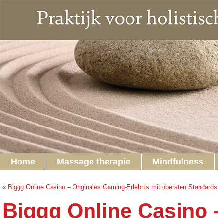
Home
Massage therapie
Mindfulness
«
Biggg Online Casino – Originales Gaming-Erlebnis mit obersten Standards
Biggg Online Casino 