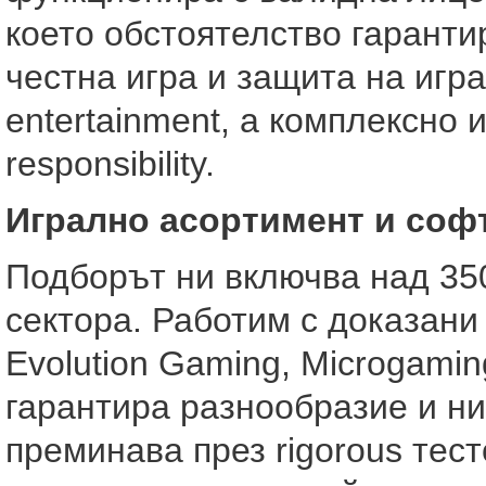
което обстоятелство гарантир
честна игра и защита на игр
entertainment, а комплексно 
responsibility.
Игрално асортимент и софт
Подборът ни включва над 350
сектора. Работим с доказани 
Evolution Gaming, Microgamin
гарантира разнообразие и ни
преминава през rigorous тес