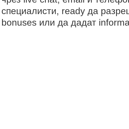
специалисти, ready да разре
bonuses или да дадат informa