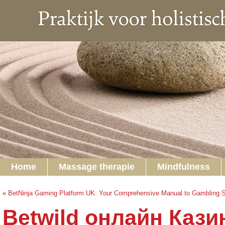
Home
Massage therapie
Mindfulness
«
BetNinja Gaming Platform UK: Your Comprehensive Manual to Gambling Su
Betwild онлайн Кази