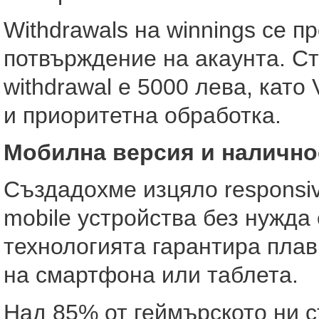
Withdrawals на winnings се п
потвърждение на акаунта. Ст
withdrawal е 5000 лева, като
и приоритетна обработка.
Мобилна версия и налично
Създадохме изцяло responsiv
mobile устройства без нужда
технологията гарантира плав
на смартфона или таблета.
Над 85% от геймърското ни с