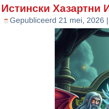
Истински Хазартни 
Gepubliceerd
21 mei, 2026