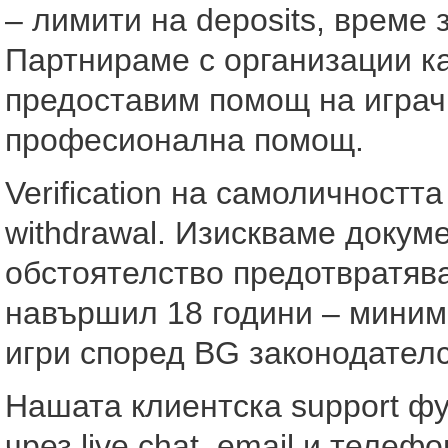
– лимити на deposits, време 
Партнираме с организации ка
предоставим помощ на играчи
професионална помощ.
Verification на самоличностт
withdrawal. Изискваме докуме
обстоятелство предотвратява
навършил 18 години – минимал
игри според BG законодателс
Нашата клиентска support ф
чрез live chat, email и теле