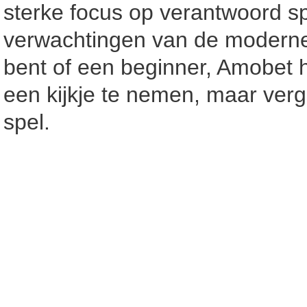
sterke focus op verantwoord s
verwachtingen van de moderne 
bent of een beginner, Amobet h
een kijkje te nemen, maar verg
spel.