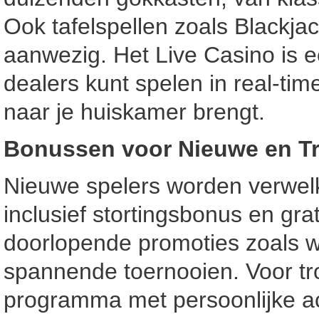
Ook tafelspellen zoals Blackja
aanwezig. Het Live Casino is e
dealers kunt spelen in real-ti
naar je huiskamer brengt.
Bonussen voor Nieuwe en T
Nieuwe spelers worden verwe
inclusief stortingsbonus en gra
doorlopende promoties zoals w
spannende toernooien. Voor tro
programma met persoonlijke 