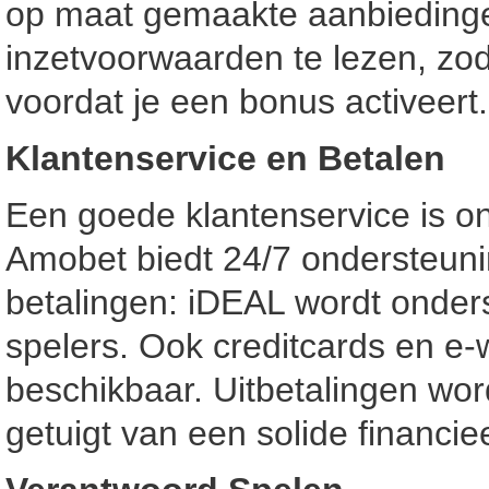
op maat gemaakte aanbiedingen.
inzetvoorwaarden te lezen, zod
voordat je een bonus activeert.
Klantenservice en Betalen
Een goede klantenservice is on
Amobet biedt 24/7 ondersteuning
betalingen: iDEAL wordt onder
spelers. Ook creditcards en e-wa
beschikbaar. Uitbetalingen wor
getuigt van een solide financie