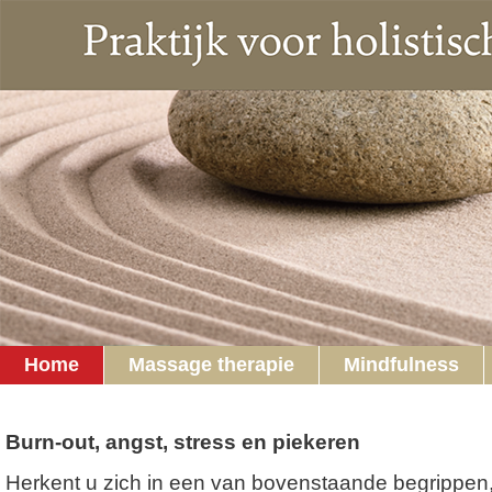
Home
Massage therapie
Mindfulness
fastest withdrawal casino uk
uk casino no verification
Burn-out, angst, stress en piekeren
Herkent u zich in een van bovenstaande begrippen